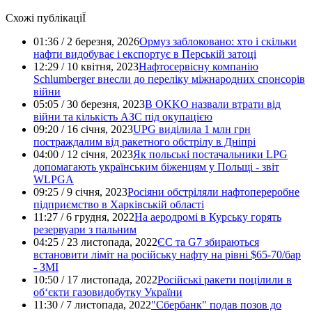
Схожі публікаціЇ
01:36 / 2 березня, 2026
Ормуз заблоковано: хто і скільки
нафти видобуває і експортує в Перській затоці
12:29 / 10 квітня, 2023
Нафтосервісну компанію
Schlumberger внесли до переліку міжнародних спонсорів
війни
05:05 / 30 березня, 2023
В OKKO назвали втрати від
війни та кількість АЗС під окупацією
09:20 / 16 січня, 2023
UPG виділила 1 млн грн
постраждалим від ракетного обстрілу в Дніпрі
04:00 / 12 січня, 2023
Як польські постачальники LPG
допомагають українським біженцям у Польщі - звіт
WLPGA
09:25 / 9 січня, 2023
Росіяни обстріляли нафтопереробне
підприємство в Харківській області
11:27 / 6 грудня, 2022
На аеродромі в Курську горять
резервуари з пальним
04:25 / 23 листопада, 2022
ЄС та G7 збираються
встановити ліміт на російську нафту на рівні $65-70/бар
- ЗМІ
10:50 / 17 листопада, 2022
Російські ракети поцілили в
об‘єкти газовидобутку України
11:30 / 7 листопада, 2022
"Сбербанк" подав позов до