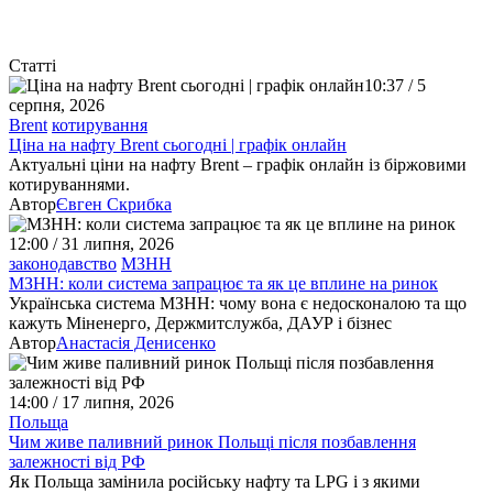
Статті
10:37 / 5
серпня, 2026
Brent
котирування
Ціна на нафту Brent сьогодні | графік онлайн
Актуальні ціни на нафту Brent – графік онлайн із біржовими
котируваннями.
Автор
Євген Скрибка
12:00 / 31 липня, 2026
законодавство
МЗНН
МЗНН: коли система запрацює та як це вплине на ринок
Українська система МЗНН: чому вона є недосконалою та що
кажуть Міненерго, Держмитслужба, ДАУР і бізнес
Автор
Анастасія Денисенко
14:00 / 17 липня, 2026
Польща
Чим живе паливний ринок Польщі після позбавлення
залежності від РФ
Як Польща замінила російську нафту та LPG і з якими