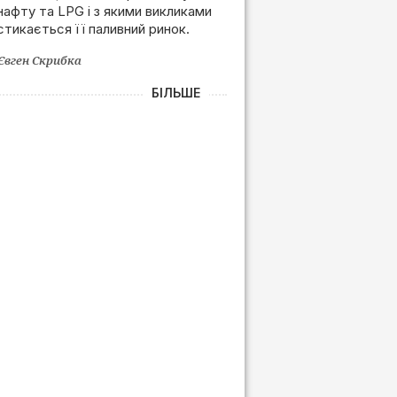
нафту та LPG і з якими викликами
залежності від РФ
стикається її паливний ринок.
Євген Скрибка
БІЛЬШЕ