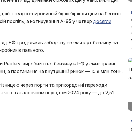
залежати від динаміки біржових цін у найближчі дні.
ній товарно-сировинній біржі біржові ціни на бензин
сій поспіль, а котирування А-95 у четвер
досягли
 уряд РФ продовжив заборону на експорт бензину на
иробників пального.
 Reuters, виробництво бензину в РФ у січні-травні
н, а постачання на внутрішній ринок — 15,8 млн тонн.
алізницею через порти та прикордонні переходи
вняно з аналогічним періодом 2024 року — до 2,51