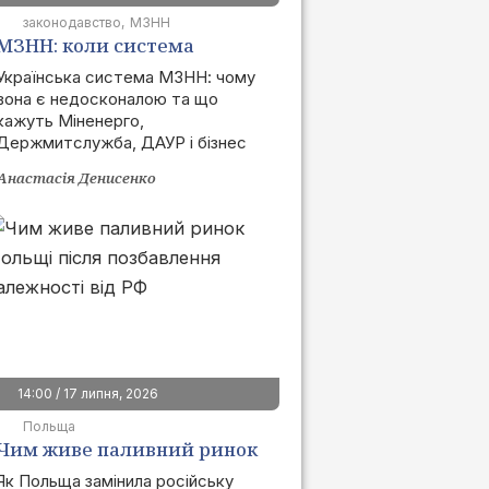
законодавство
МЗНН
МЗНН: коли система
запрацює та як це вплине
Українська система МЗНН: чому
вона є недосконалою та що
на ринок
кажуть Міненерго,
Держмитслужба, ДАУР і бізнес
Анастасія Денисенко
14:00 / 17 липня, 2026
Польща
Чим живе паливний ринок
Польщі після позбавлення
Як Польща замінила російську