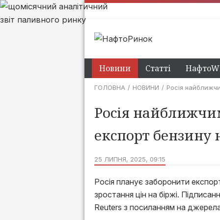
Новини
Статті
НафтоWi
ГОЛОВНА
НОВИНИ
Росія найближчи
Росія найближчи
експорт бензину н
25 ЛИПНЯ, 2025, 09:15
Росія планує заборонити експорт 
зростання цін на біржі. Підписа
Reuters з посиланням на джерела