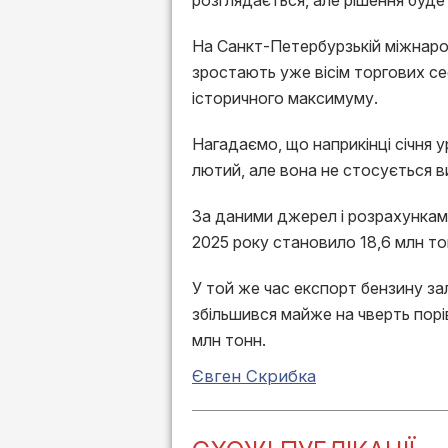
розглядається, але рішення буде 
На Санкт-Петербурзькій міжнарод
зростають уже вісім торгових се
історичного максимуму.
Нагадаємо, що наприкінці січня
лютий, але вона не стосується в
За даними джерел і розрахунками
2025 року становило 18,6 млн тон
У той же час експорт бензину з
збільшився майже на чверть порі
млн тонн.
Євген Скрибка