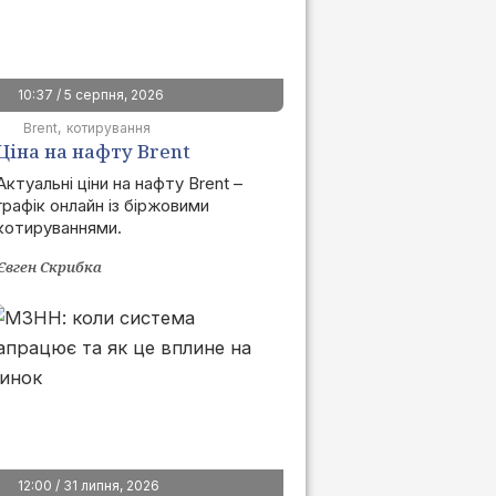
10:37 / 5 серпня, 2026
Brent
котирування
Ціна на нафту Brent
сьогодні | графік онлайн
Актуальні ціни на нафту Brent –
графік онлайн із біржовими
котируваннями.
Євген Скрибка
12:00 / 31 липня, 2026