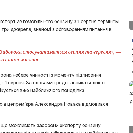
кспорт автомобільного бензину з 1 серпня терміном
s три джерела, знайомі з обговоренням питання в
 Заборона стосуватиметься серпня та вересня», —
овах анонімності.
рона набере чинності з моменту підписання
о 1 серпня. За словами представника великої
чікується вже найближчого понеділка.
о віцепрем’єра Алєксандра Новака відмовився
, що можливість заборони експорту бензину