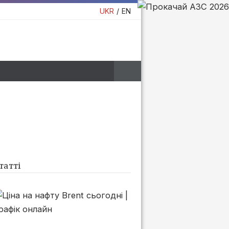
UKR
EN
татті