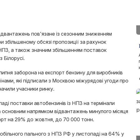
ідвантажень пов'язане із сезонним зниженням
и збільшеному обсязі пропозиції за рахунок
НПЗ, а також значним збільшенням поставок
 Білорусі.
липня заборона на експорт бензину для виробників
нами, які підписали з Москвою міжурядові угоди про
начили учасники ринку.
паді поставки автобензинів із НПЗ на термінали
, а основним напрямком відвантажень минулого місяця
порт на 29% до жовтня, до 70 000 тонн.
мобільного пального з НПЗ РФ у листопаді на 64% у