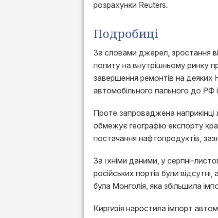
розрахунки Reuters.
Подробиці
За словами джерел, зростання в
попиту на внутрішньому ринку пр
завершення ремонтів на деяких 
автомобільного пального до РФ із
Проте запроваджена наприкінці 
обмежує географію експорту краї
постачання нафтопродуктів, заз
За їхніми даними, у серпні-листо
російських портів були відсутні
була Монголія, яка збільшила ім
Киргизія наростила імпорт авто