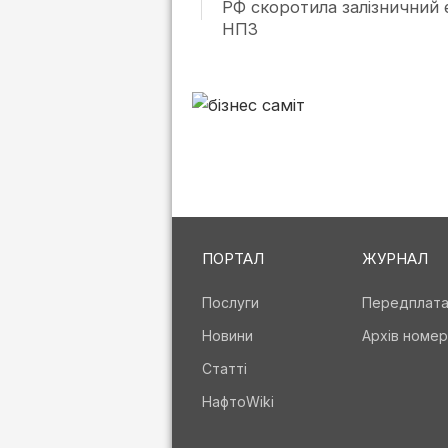
РФ скоротила залізничний 
НПЗ
ПОРТАЛ
ЖУРНАЛ
Послуги
Передплат
Новини
Архів номер
Статті
НафтоWiki