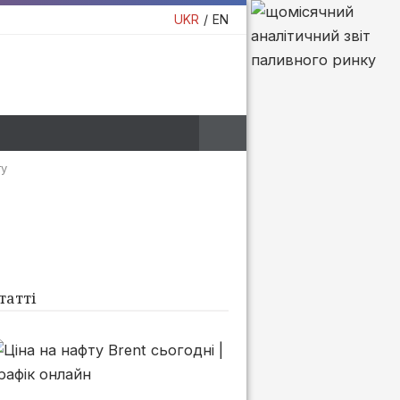
UKR
EN
ту
татті