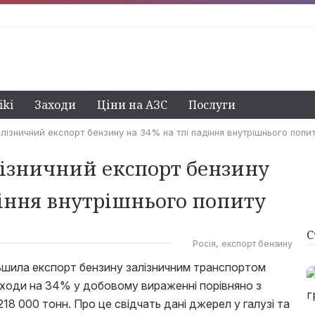
ki
Заходи
Ціни на АЗС
Послуги
лізничний експорт бензину на 34% на тлі падіння внутрішнього попи
ізничний експорт бензину
діння внутрішнього попиту
С
Росія
експорт бензину
льшила експорт бензину залізничним транспортом
еходи на 34% у добовому вираженні порівняно з
18 000 тонн. Про це свідчать дані джерел у галузі та