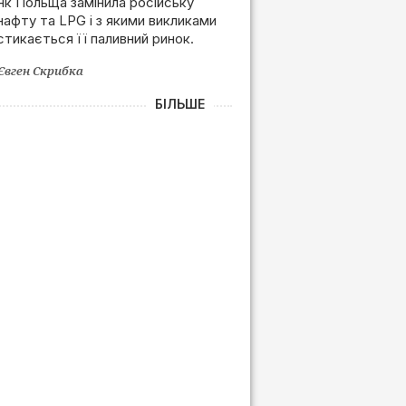
Польщі після позбавлення
Як Польща замінила російську
нафту та LPG і з якими викликами
залежності від РФ
стикається її паливний ринок.
Євген Скрибка
БІЛЬШЕ