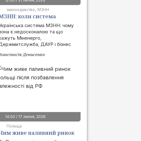
12:00 / 31 липня, 2026
законодавство
МЗНН
МЗНН: коли система
запрацює та як це вплине
Українська система МЗНН: чому
вона є недосконалою та що
на ринок
кажуть Міненерго,
Держмитслужба, ДАУР і бізнес
Анастасія Денисенко
14:00 / 17 липня, 2026
Польща
Чим живе паливний ринок