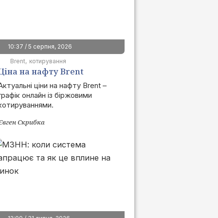
10:37 / 5 серпня, 2026
Brent
котирування
Ціна на нафту Brent
сьогодні | графік онлайн
Актуальні ціни на нафту Brent –
графік онлайн із біржовими
котируваннями.
Євген Скрибка