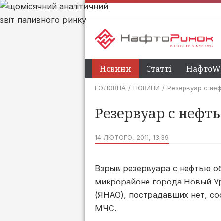
Новини
Статті
НафтоWi
ГОЛОВНА
НОВИНИ
Резервуар с не
Резервуар с нефт
14 ЛЮТОГО, 2011, 13:39
Взрыв резервуара с нефтью о
микрорайоне города Новый У
(ЯНАО), пострадавших нет, с
МЧС.