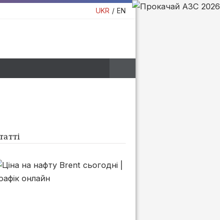
UKR
EN
татті