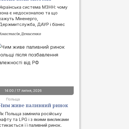
запрацює та як це вплине
Українська система МЗНН: чому
вона є недосконалою та що
на ринок
кажуть Міненерго,
Держмитслужба, ДАУР і бізнес
Анастасія Денисенко
14:00 / 17 липня, 2026
Польща
Чим живе паливний ринок
Польщі після позбавлення
Як Польща замінила російську
нафту та LPG і з якими викликами
залежності від РФ
стикається її паливний ринок.