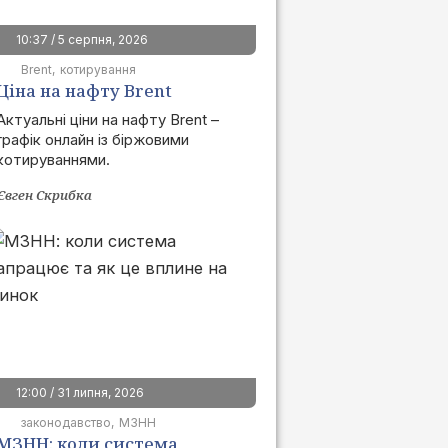
10:37 / 5 серпня, 2026
Brent
котирування
Ціна на нафту Brent
сьогодні | графік онлайн
Актуальні ціни на нафту Brent –
графік онлайн із біржовими
котируваннями.
Євген Скрибка
12:00 / 31 липня, 2026
законодавство
МЗНН
МЗНН: коли система