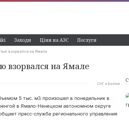
ki
Заходи
Ціни на АЗС
Послуги
фтью взорвался на Ямале
ью взорвался на Ямале
С
СНГ и Балтия
бъемом 5 тыс. м3 произошел в понедельник в
ренгой в Ямало-Ненецком автономном округе
ообщает пресс-служба регионального управления