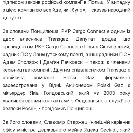
підписом закрив російські компанії в Польщі. У випадку
з цією компанією все йде, як і було», – сказав народний
депутат.
За словами Понцилюша, PKP Cargo Connect є одним із
двох власників Transgaz. Депутат додав, що
президентом PKP Cargo Connect є Павел Скочовський,
радник ПіС у Ланьцутському повіті, а інші радники ПіС –
Адам Столярж і Дам’ян Пачковскі – також є членами
керівництва компанії. Другим співвласником Transgaz є
російська компанія Polski Gaz, формально
зареєстрована у Відні. Акціонером Polski Gaz є
мільярдер Яків Голдовський, який «з 2003 року
хвалився своїми контактами з Федеральною службою
безпеки Росії», - повідомив Понцилюш.
За його словами, Славомір Старжец (нинішній керівник
офісу міністра державного майна Яцека Сасіна), який