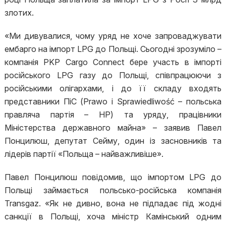
злотих.
«Ми дивувалися, чому уряд не хоче запроваджувати
ембарго на імпорт LPG до Польщі. Сьогодні зрозуміло –
компанія PKP Cargo Connect бере участь в імпорті
російського LPG газу до Польщі, співпрацюючи з
російськими олігархами, і до її складу входять
представники ПіС (Prawo i Sprawiedliwość – польська
правляча партія – НР) та уряду, працівники
Міністерства державного майна» – заявив Павел
Понцилюш, депутат Сейму, один із засновників та
лідерів партії «Польща – найважливіше».
Павел Понцилюш повідомив, що імпортом LPG до
Польщі займається польсько-російська компанія
Transgaz. «Як не дивно, вона не підпадає під жодні
санкції в Польщі, хоча міністр Камінський одним