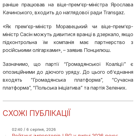
раніше працював на віце-прем’єр-міністра Ярослава
Качинського, входить до наглядової ради Transgaz.
«Як прем’єр-міністр Моравецький чи віце-прем’єр-
міністр Сасін можуть дивитися вранці в дзеркало, якщо
підконтрольна їм компанія має партнерство з
російськими олігархами», – заявив Понцилюш.
Зазначимо, що партії “Громадянської Коаліції” є
опозиційними до діючого уряду. До цього об’єднання
входять “Громадянська платформа”, “Сучасна
платформа”, “Польська ініціатива” та партія Зелених.
СХОЖІ ПУБЛІКАЦІЇ
02:40 / 6 серпня, 2026
Рейтинг імпортерів LPG у липні 2026 року: