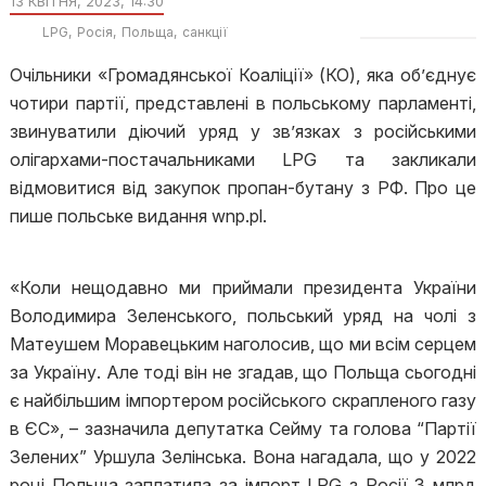
13 КВІТНЯ, 2023, 14:30
LPG
Росія
Польща
санкції
Очільники «Громадянської Коаліції» (КО), яка об’єднує
чотири партії, представлені в польському парламенті,
звинуватили діючий уряд у зв’язках з російськими
олігархами-постачальниками LPG та закликали
відмовитися від закупок пропан-бутану з РФ. Про це
пише польське видання wnp.pl.
«Коли нещодавно ми приймали президента України
Володимира Зеленського, польський уряд на чолі з
Матеушем Моравецьким наголосив, що ми всім серцем
за Україну. Але тоді він не згадав, що Польща сьогодні
є найбільшим імпортером російського скрапленого газу
в ЄС», – зазначила депутатка Сейму та голова “Партії
Зелених” Уршула Зелінська. Вона нагадала, що у 2022
році Польща заплатила за імпорт LPG з Росії 3 млрд