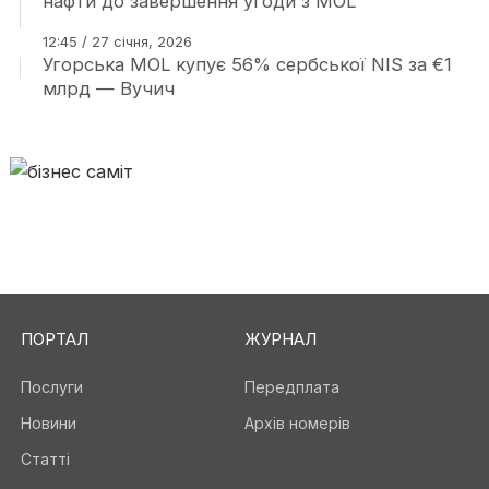
нафти до завершення угоди з MOL
12:45 / 27 січня, 2026
Угорська MOL купує 56% сербської NIS за €1
млрд — Вучич
ПОРТАЛ
ЖУРНАЛ
Послуги
Передплата
Новини
Архів номерів
Статті