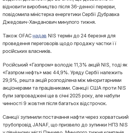
відновити виробництво після 36-денної перерви,
повідомила міністерка енергетики Сербії Дубравка
Джедович-Ханданович минулого тижня.
Також OFAC
надав
NIS термін до 24 березня для
проведення переговорів щодо продажу частки її
російських власників.
Російський «Газпром» володіє 11,3% акцій NIS, тоді як
«Газпром нефть» має 44,9%. Уряду Сербії належить
29,9%, решта акцій розподілена між міноритарними
акціонерами та працівниками. Санкції США проти NIS
були запроваджені ще в січні 2025 року, але набули
чинності 9 жовтня після багатьох відстрочок.
Санкції зупинили постачання нафти через хорватський
трубопровід JANAF, що призвело до зупинки НПЗ NIS
у північному місті Панчево. Минулого тижня компанія