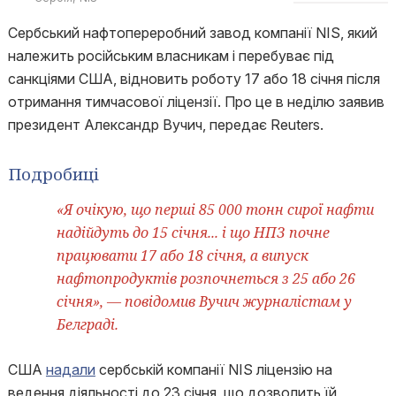
Сербський нафтопереробний завод компанії NIS, який
належить російським власникам і перебуває під
санкціями США, відновить роботу 17 або 18 січня після
отримання тимчасової ліцензії. Про це в неділю заявив
президент Александр Вучич, передає Reuters.
Подробиці
«Я очікую, що перші 85 000 тонн сирої нафти
надійдуть до 15 січня... і що НПЗ почне
працювати 17 або 18 січня, а випуск
нафтопродуктів розпочнеться з 25 або 26
січня», — повідомив Вучич журналістам у
Белграді.
США
надали
сербській компанії NIS ліцензію на
ведення діяльності до 23 січня, що дозволить їй