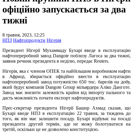
офіційно запускається за два
тижні
8 травня, 2023, 12:25
НПЗ
Нафтопродукти
Нігерія
Президент Нігерії Мухаммаду Бухарі введе в експлуатацію
нафтопереробний завод Dangote поблизу Лагоса за два тижні,
заявив речник президента в неділю, передає Reuters.
Нігерія, яка є членом ОПЕК та найбільшим виробником нафти
в Африці, збирається офіційно ввести в експлуатацію
нафтопереробний завод потужністю 650 тис. барелів на добу,
який будує компанія Dangote Group мільярдера Аліко Данготе.
Завод має знизити залежність країни від імпорту пального та
дасть можливість почати експорт нафтопродуктів.
Прес-секретар президента Нігерії Башир Ахмад сказав, що
Бухарі введе НПЗ в експлуатацію 22 травня, за тиждень до
того, як він має залишити посаду. Бухарі відбуває на посаді
президента другий термін, аде не можу болотуватися на
третій, оскільки це не дозволено конституцією.