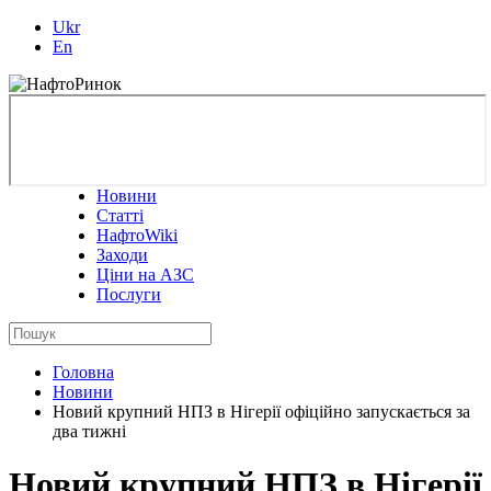
Ukr
En
Новини
Статті
НафтоWiki
Заходи
Ціни на АЗС
Послуги
Головна
Новини
Новий крупний НПЗ в Нігерії офіційно запускається за
два тижні
Новий крупний НПЗ в Нігерії