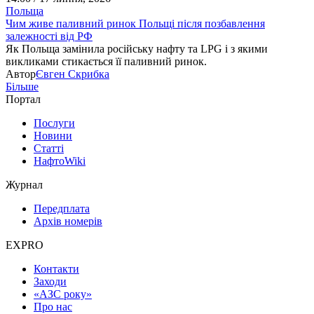
Польща
Чим живе паливний ринок Польщі після позбавлення
залежності від РФ
Як Польща замінила російську нафту та LPG і з якими
викликами стикається її паливний ринок.
Автор
Євген Скрибка
Більше
Портал
Послуги
Новини
Статті
НафтоWiki
Журнал
Передплата
Архів номерів
EXPRO
Контакти
Заходи
«АЗС року»
Про нас