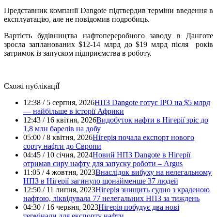
Представник компанії Dangote підтвердив терміни введення в
експлуатацію, але не повідомив подробиць.
Вартість будівництва нафтопереробного заводу в Данготе
зросла запланованих $12-14 млрд до $19 млрд після років
затримок із запуском підприємства в роботу.
Схожі публікаціЇ
12:38 / 5 серпня, 2026
НПЗ Dangote готує IPO на $5 млрд
— найбільше в історії Африки
12:43 / 16 квітня, 2026
Видобуток нафти в Нігерії зріс до
1,8 млн барелів на добу
05:00 / 8 квітня, 2026
Нігерія почала експорт нового
сорту нафти до Європи
04:45 / 10 січня, 2024
Новий НПЗ Dangote в Нігерії
отримав сиру нафту для запуску роботи – Argus
11:05 / 4 жовтня, 2023
Внаслідок вибуху на нелегальному
НПЗ в Нігерії загинуло щонайменше 37 людей
12:50 / 11 липня, 2023
Нігерія знищить судно з краденою
нафтою, ліквідувала 77 нелегальних НПЗ за тиждень
04:30 / 16 червня, 2023
Нігерія побудує два нові
термінали для експорту нафти