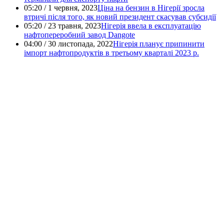
05:20 / 1 червня, 2023
Ціна на бензин в Нігерії зросла
втричі після того, як новий президент скасував субсидії
05:20 / 23 травня, 2023
Нігерія ввела в експлуатацію
нафтопереробний завод Dangote
04:00 / 30 листопада, 2022
Нігерія планує припинити
імпорт нафтопродуктів в третьому кварталі 2023 р.