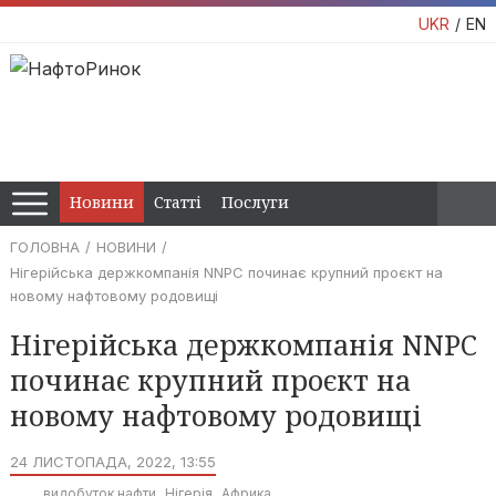
UKR
EN
Новини
Статті
Послуги
ГОЛОВНА
НОВИНИ
Нігерійська держкомпанія NNPC починає крупний проєкт на
новому нафтовому родовищі
Нігерійська держкомпанія NNPC
починає крупний проєкт на
новому нафтовому родовищі
24 ЛИСТОПАДА, 2022, 13:55
видобуток нафти
Нігерія
Африка