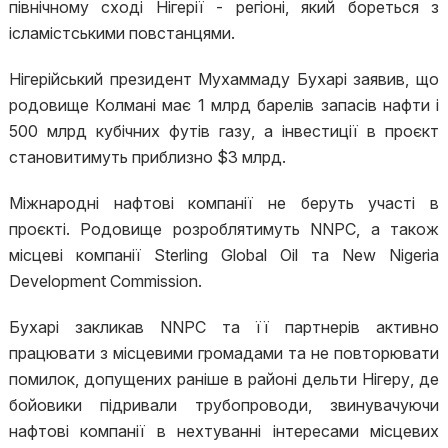
північному сході Нігерії - регіоні, який бореться з
ісламістськими повстанцями.
Нігерійський президент Мухаммаду Бухарі заявив, що
родовище Колмані має 1 млрд барелів запасів нафти і
500 млрд кубічних футів газу, а інвестиції в проєкт
становитимуть приблизно $3 млрд.
Міжнародні нафтові компанії не беруть участі в
проєкті. Родовище розроблятимуть NNPC, а також
місцеві компанії Sterling Global Oil та New Nigeria
Development Commission.
Бухарі закликав NNPC та її партнерів активно
працювати з місцевими громадами та не повторювати
помилок, допущених раніше в районі дельти Нігеру, де
бойовики підривали трубопроводи, звинувачуючи
нафтові компанії в нехтуванні інтересами місцевих