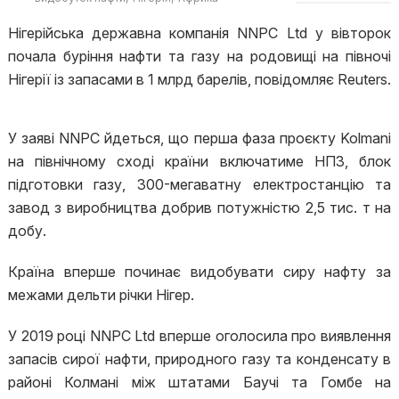
Нігерійська державна компанія NNPC Ltd у вівторок
почала буріння нафти та газу на родовищі на півночі
Нігерії із запасами в 1 млрд барелів, повідомляє Reuters.
У заяві NNPC йдеться, що перша фаза проєкту Kolmani
на північному сході країни включатиме НПЗ, блок
підготовки газу, 300-мегаватну електростанцію та
завод з виробництва добрив потужністю 2,5 тис. т на
добу.
Країна вперше починає видобувати сиру нафту за
межами дельти річки Нігер.
У 2019 році NNPC Ltd вперше оголосила про виявлення
запасів сирої нафти, природного газу та конденсату в
районі Колмані між штатами Баучі та Гомбе на