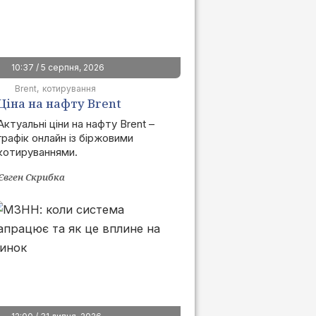
10:37 / 5 серпня, 2026
Brent
котирування
Ціна на нафту Brent
сьогодні | графік онлайн
Актуальні ціни на нафту Brent –
графік онлайн із біржовими
котируваннями.
Євген Скрибка