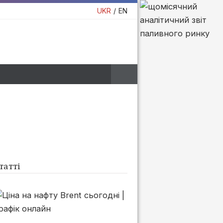
UKR
EN
татті