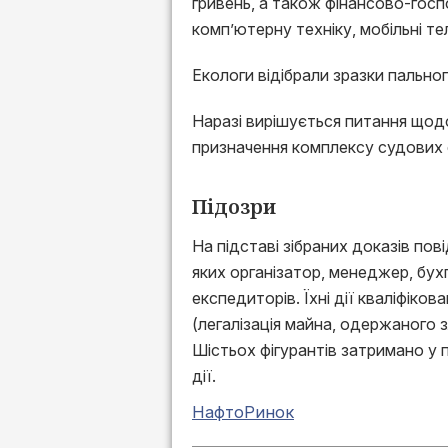
гривень, а також фінансово-госп
комп’ютерну техніку, мобільні т
Екологи відібрали зразки пально
Наразі вирішується питання щод
призначення комплексу судових 
Підозри
На підставі зібраних доказів по
яких організатор, менеджер, бух
експедиторів. Їхні дії кваліфікова
(легалізація майна, одержаного 
Шістьох фігурантів затримано у
дії.
НафтоРинок