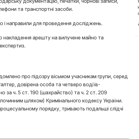
одарську документацію, печатки, чорнові записи,
елефони та транспортні засоби.
го і направили для проведення досліджень.
о накладення арешту на вилучене майно та
експертиз.
відомлено про підозру вісьмом учасникам групи, серед
галтер, довірена особа та четверо водіїв-
но за ч. 5 ст. 190 (шахрайство) та ч. 2 ст. 209
злочинним шляхом) Кримінального кодексу України.
 процесуальному порядку, тривають подальші слідчі