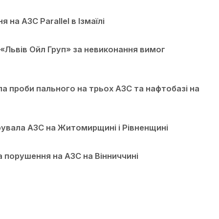
на АЗС Parallel в Ізмаїлі
 «Львів Ойл Груп» за невиконання вимог
ла проби пального на трьох АЗС та нафтобазі на
увала АЗС на Житомирщині і Рівненщині
 порушення на АЗС на Вінниччині