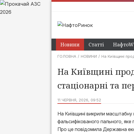
Новини
Статті
НафтоWi
ГОЛОВНА
НОВИНИ
На Київщині про
На Київщині прод
стаціонарні та пе
11 ЧЕРВНЯ, 2026, 09:52
На Київщині викрили масштабну м
фальсифікованого пального, яке 
Про це повідомила Державна екол