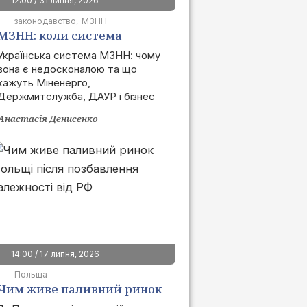
12:00 / 31 липня, 2026
законодавство
МЗНН
МЗНН: коли система
запрацює та як це вплине
Українська система МЗНН: чому
вона є недосконалою та що
на ринок
кажуть Міненерго,
Держмитслужба, ДАУР і бізнес
Анастасія Денисенко
14:00 / 17 липня, 2026
Польща
Чим живе паливний ринок