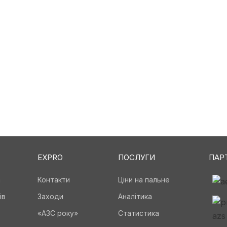
EXPRO
ПОСЛУГИ
ПАР
а
Контакти
Ціни на пальне
ів
Заходи
Аналітика
«АЗС року»
Статистика