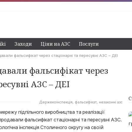
ki
Заходи
Ціни на АЗС
Послуги
давали фальсифікат через стаціонарні та пересувні АЗС – ДЕІ
авали фальсифікат через
ресувні АЗС – ДЕІ
С
Держекоінспекція
фальсифікат
незаконні азс
ережу підпільного виробництва та реалізації
продавали фальсифікат стаціонарні та пересувні АЗС.
огічна інспекція Столичного округу на своїй