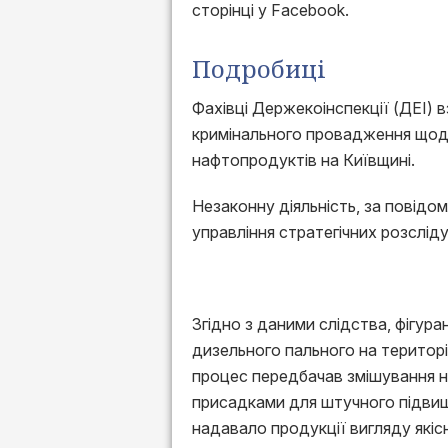
сторінці у Facebook.
Подробиці
Фахівці Держекоінспекції (ДЕІ) в
кримінального провадження щодо
нафтопродуктів на Київщині.
Незаконну діяльність, за повідо
управління стратегічних розсліду
Згідно з даними слідства, фігур
дизельного пального на території
процес передбачав змішування н
присадками для штучного підвищ
надавало продукції вигляду якіс