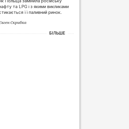
Польщі після позбавлення
Як Польща замінила російську
нафту та LPG і з якими викликами
залежності від РФ
стикається її паливний ринок.
Євген Скрибка
БІЛЬШЕ