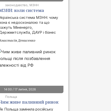
законодавство
МЗНН
МЗНН: коли система
запрацює та як це вплине
Українська система МЗНН: чому
вона є недосконалою та що
на ринок
кажуть Міненерго,
Держмитслужба, ДАУР і бізнес
Анастасія Денисенко
14:00 / 17 липня, 2026
Польща
Чим живе паливний ринок
Польщі після позбавлення
Як Польща замінила російську