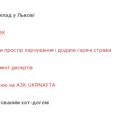
клад у Львові
ЗК
и простір харчування і додали гарячі страви
ент десертів
еню на АЗК UKRNAFTA
тованим хот-догом