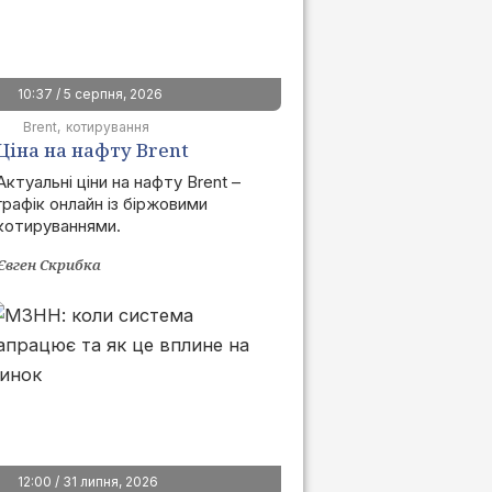
10:37 / 5 серпня, 2026
Brent
котирування
Ціна на нафту Brent
сьогодні | графік онлайн
Актуальні ціни на нафту Brent –
графік онлайн із біржовими
котируваннями.
Євген Скрибка
12:00 / 31 липня, 2026