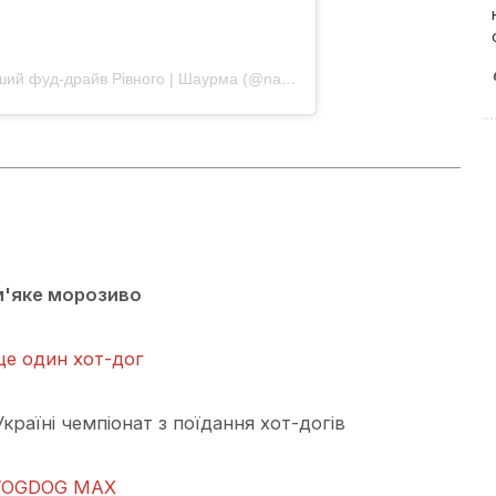
Допис, поширений НА ХОДУ — перший фуд-драйв Рівного | Шаурма (@nahodu.food.drive.rv)
 м'яке морозиво
е один хот-дог
раїні чемпіонат з поїдання хот-догів
 WOGDOG MAX