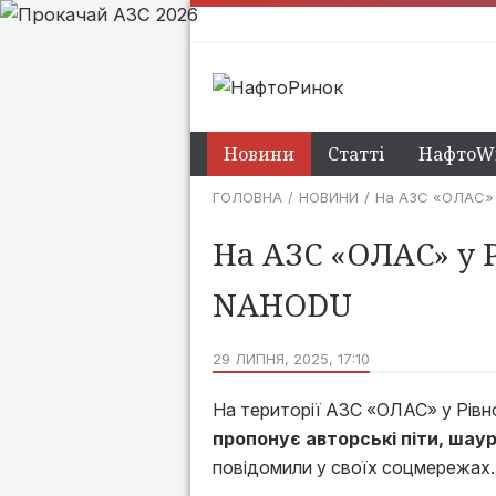
Новини
Статті
НафтоWi
ГОЛОВНА
НОВИНИ
На АЗС «‎ОЛАС»‎
На АЗС «‎ОЛАС»‎ у
NAHODU
29 ЛИПНЯ, 2025, 17:10
На території АЗС «‎ОЛАС»‎ у Р
пропонує авторські піти, шаур
повідомили у своїх соцмережах.