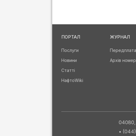
ПОРТАЛ
ЖУРНАЛ
Послуги
Передплат
Новини
Архів номер
Статті
НафтоWiki
04080, 
• (044