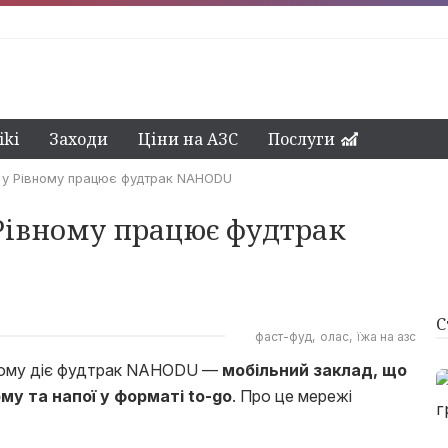
ki
Заходи
Ціни на АЗС
Послуги
 у Рівному працює фудтрак NAHODU
 Рівному працює фудтрак
С
фаст-фуд
олас
їжа на азс
івному діє фудтрак NAHODU —
мобільний заклад, що
му та напої у форматі to-go
. Про це мережі