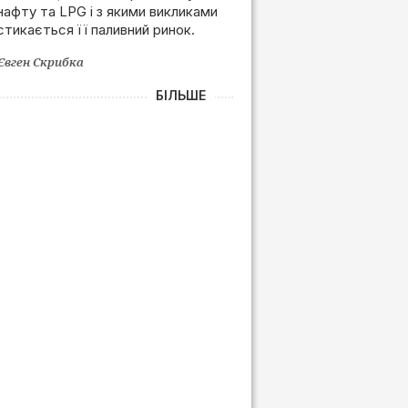
нафту та LPG і з якими викликами
залежності від РФ
стикається її паливний ринок.
Євген Скрибка
БІЛЬШЕ