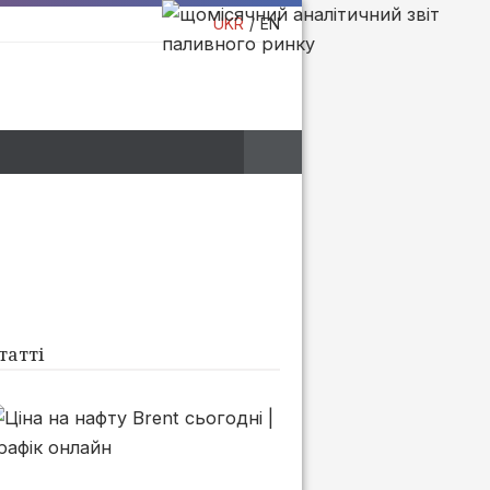
UKR
EN
татті