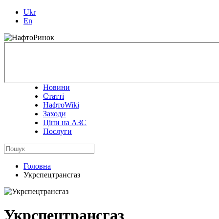
Ukr
En
Новини
Статті
НафтоWiki
Заходи
Ціни на АЗС
Послуги
Головна
Укрспецтрансгаз
Укрспецтрансгаз