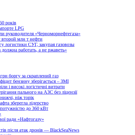
60 років
импорте LPG
и руководителя «Черноморнефтегаза»
 второй млн т нефти
гу логистики СУГ, закупая газовозы
 должна работать, а не ржаветь»
 грн боргу за скраплений газ
ефіцит бензину зберігається – ЗМІ
ли і високі логістичні витрати
ерігання пального на АЗС без ліцензії
нижчі, ніж торік
фта зберегла лідерство
 потужністю до 360 кВт
»
вої ради «Нафтогазу»
ктів після атак дронів — BlackSeaNews