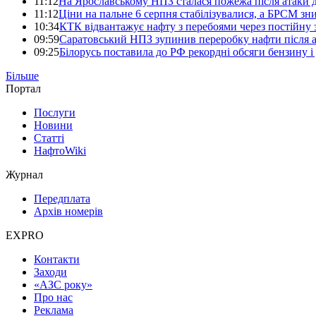
11:12
На Ярославському НПЗ сталася пожежа після атаки 
11:12
Ціни на пальне 6 серпня стабілізувалися, а БРСМ зни
10:34
КТК відвантажує нафту з перебоями через постійну з
09:59
Саратовський НПЗ зупинив переробку нафти після а
09:25
Білорусь поставила до РФ рекордні обсяги бензину і
Більше
Портал
Послуги
Новини
Статті
НафтоWiki
Журнал
Передплата
Архів номерів
EXPRO
Контакти
Заходи
«АЗС року»
Про нас
Реклама