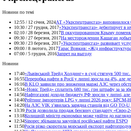
Новини по темі
12:55 / 12 січня, 2024
АТ «Укрспецтрансгаз» виповнилося 
10:30 / 27 грудня, 2017
«Укрспецтрансгаз» дебютирует в 
02:10 / 28 березня, 2017
В оккупированном Крыму поменял
09:30 / 27 березня, 2017
На месторождении Кашаган добыт
09:30 / 23 березня, 2017
«Укрспецтрансгаз» развивает услу
09:00 / 8 лютого, 2017
Тарас Вовкив: «Ж/д инфраструктура
07:00 / 5 грудня, 2016
Запрет на выгоду
Новини
17:40
«Львівський Трейд Холдинг» в суді стягнув 500 тис.
16:55
Переробка нафти в Росії у липні зросла на 4%, але д
16:16
В KLO заявили про зниження маржі АЗС через обстрі
15:34
«Новіс Трейд» сплатить 680 тис. грн штрафу за за зб
14:56
Нафтогазові доходи бюджету РФ зросли у липні, але 
14:40
Рейтинг імпортерів LPG у липні 2026 року: БРСМ-На
14:20
На АЗС VIK з’явилась зарядна станція від GO TO-U
13:39
Росія дозволила продаж бензину стандарту «Євро-2
13:18
Колишній міністр економіки може увійти до наглядо
12:34
Sinopec збільшила закупівлі російської нафти ESPO
11:50
Росія різко скоротила морський експорт нафтопроду