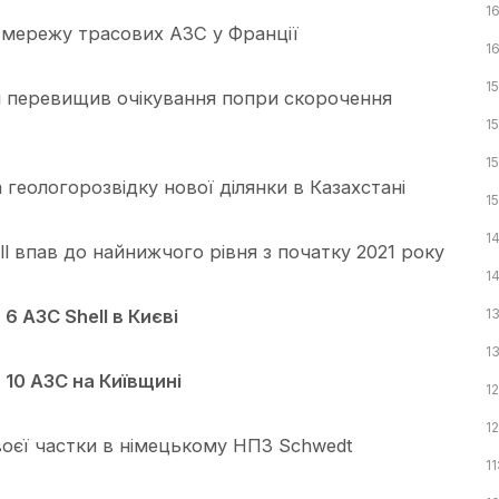
16
 мережу трасових АЗС у Франції
16
15
ал перевищив очікування попри скорочення
15
15
а геологорозвідку нової ділянки в Казахстані
1
1
l впав до найнижчого рівня з початку 2021 року
1
 АЗС Shell в Києві
1
13
10 АЗС на Київщині
1
1
своєї частки в німецькому НПЗ Schwedt
11