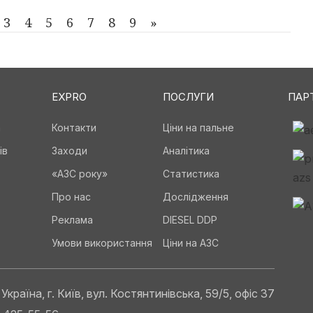
3
4
5
6
7
8
9
»
EXPRO
ПОСЛУГИ
ПАР
а
Контакти
Ціни на пальне
ів
Заходи
Аналітика
«АЗС року»
Статистика
Про нас
Дослідження
Реклама
DIESEL DDP
Умови використання
Ціни на АЗС
Україна, г. Київ, вул. Костянтинівська, 59/5, офіс 37