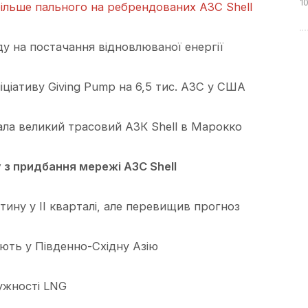
1
більше пального на ребрендованих АЗС Shell
году на постачання відновлюваної енергії
ніціативу Giving Pump на 6,5 тис. АЗС у США
ала великий трасовий АЗК Shell в Марокко
 з придбання мережі АЗС Shell
тину у ІІ кварталі, але перевищив прогноз
ують у Південно-Східну Азію
тужності LNG