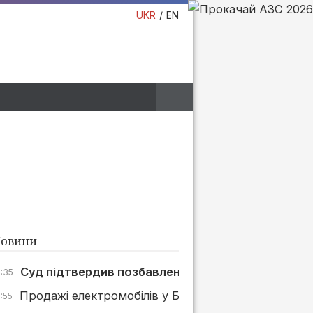
UKR
EN
овини
Суд підтвердив позбавлення «Р.О.С.-Будмонтаж»
7:35
Продажі електромобілів у Британії зросли на 45% 
:55