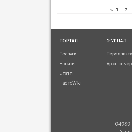
1
2
«
ПОРТАЛ
ЖУРНАЛ
Послуги
Передплат
Новини
Архів номер
Статті
НафтоWiki
04080, 