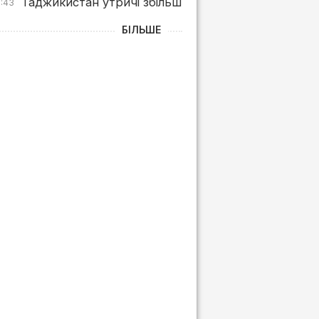
Таджикистан утричі збільшив імпорт пального з су
0:43
БІЛЬШЕ