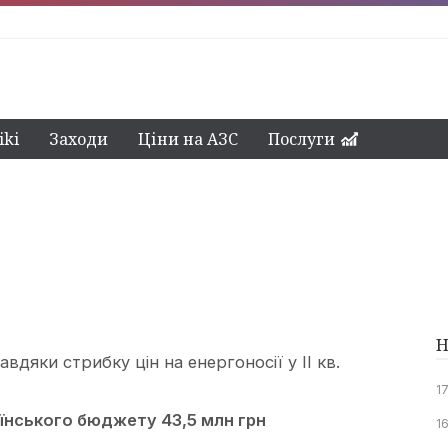
ki
Заходи
Ціни на АЗС
Послуги
Н
вдяки стрибку цін на енергоносії у ІІ кв.
1
аїнського бюджету 43,5 млн грн
16