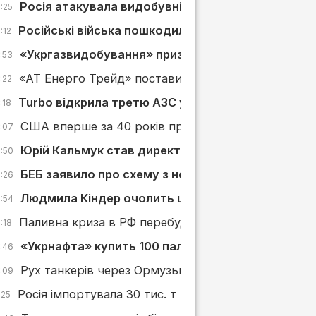
Росія атакувала видобувні активи і 4 АЗС «Укрн
:25
Російські війська пошкодили АЗС у Слов’янську
:12
«Укргазвидобування» призначило нових керівник
:53
«АТ Енерго Трейд» поставить «Київпастрансу» ди
:22
Turbo відкрила третю АЗС у Львівській області
:18
США вперше за 40 років припинили імпорт нафти і
5:07
Юрій Кальмук став директором із сервісів «Укр
4:50
БЕБ заявило про схему з неіснуючими поставка
4:26
Людмила Кіндер очолить ще одну дочірню комп
3:54
Паливна криза в РФ перебудовує ринок АЗС: що в
:18
«Укрнафта» купить 100 паливовозів
2:46
Рух танкерів через Ормузьку протоку різко скоро
2:09
Росія імпортувала 30 тис. т нафтопродуктів з Півд
:25