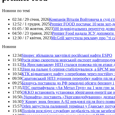
Новини по темі
02:34 / 29 січня, 2026
Компанія Віталія Войтовича в суді ст
12:52 / 1 грудня, 2025
Premier FOOD постачає 10 млн хот-д
01:05 / 30 жовтня, 2023
500 індивідуальних рецептур дозв
04:50 / 23 травня, 2023
Premier Food надала ЗСУ допомоги 
12:30 / 17 квітня, 2023
Mr.Grill запустила рекламу про "ті 
Новини
12:34
Sinopec збільшила закупівлі російської нафти ESPO
11:50
Росія різко скоротила морський експорт нафтопроду
11:12
На Ярославському НПЗ сталася пожежа після атаки 
11:12
Ціни на пальне 6 серпня стабілізувалися, а БРСМ зни
10:34
КТК відвантажує нафту з перебоями через постійну з
09:59
Саратовський НПЗ зупинив переробку нафти після а
09:25
Білорусь поставила до РФ рекордні обсяги бензину і
17:35
ДПС оштрафувала «Ав Метал Груп» на 1 млн грн за з
17:05
OKKO встановить установки зберігання енергії ще 
16:50
«Укрнафта» поставить «Укргазвидобуванню» дизпал
16:30
У Криму зник бензин А-92 невдовзі після його появ
15:57
Orlen запустила паливний термінал у Ґданську потуж
15:18
Поліція розслідує службову недбалість після загибел