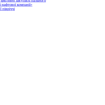
фіктивні закупівлі пального
 нафтової компанії»
 півріччі