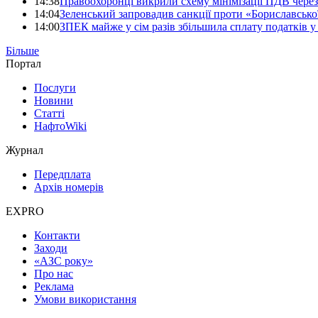
14:38
Правоохоронці викрили схему мінімізації ПДВ через 
14:04
Зеленський запровадив санкції проти «Бориславської
14:00
ЗПЕК майже у сім разів збільшила сплату податків у І
Більше
Портал
Послуги
Новини
Статті
НафтоWiki
Журнал
Передплата
Архів номерів
EXPRO
Контакти
Заходи
«АЗС року»
Про нас
Реклама
Умови використання