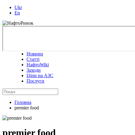
Ukr
En
Новини
Статті
НафтоWiki
Заходи
Ціни на АЗС
Послуги
Головна
premier food
premier food