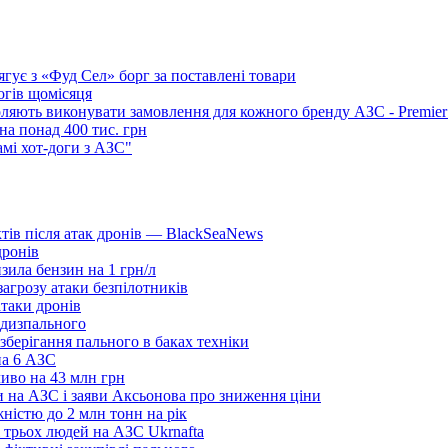
ягує з «Фуд Сел» борг за поставлені товари
огів щомісяця
оляють виконувати замовлення для кожного бренду АЗС - Premi
на понад 400 тис. грн
самі хот-доги з АЗС"
ктів після атак дронів — BlackSeaNews
дронів
зила бензин на 1 грн/л
агрозу атаки безпілотників
таки дронів
 дизпального
берігання пального в баках техніки
на 6 АЗС
иво на 43 млн грн
и на АЗС і заяви Аксьонова про зниження ціни
ністю до 2 млн тонн на рік
і трьох людей на АЗС Ukrnafta