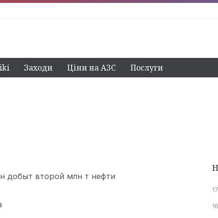
ki
Заходи
Ціни на АЗС
Послуги
Н
н добыт второй млн т нефти
1
а
16