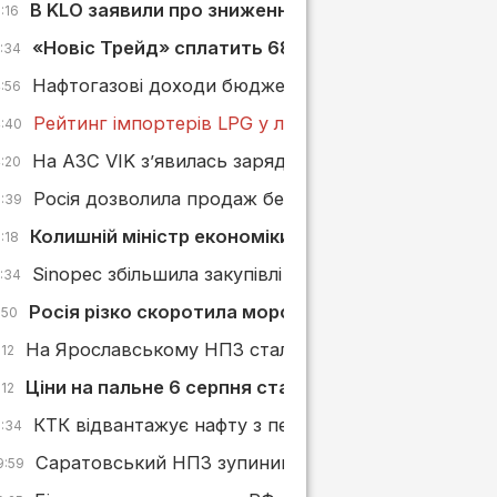
В KLO заявили про зниження маржі АЗС через обст
:16
«Новіс Трейд» сплатить 680 тис. грн штрафу за з
5:34
Нафтогазові доходи бюджету РФ зросли у липні, ал
4:56
Рейтинг імпортерів LPG у липні 2026 року: БРСМ-
4:40
На АЗС VIK з’явилась зарядна станція від GO TO-
4:20
Росія дозволила продаж бензину стандарту «Євро
3:39
Колишній міністр економіки може увійти до наг
:18
Sinopec збільшила закупівлі російської нафти ESPO
2:34
Росія різко скоротила морський експорт нафтоп
:50
На Ярославському НПЗ сталася пожежа після атак
:12
Ціни на пальне 6 серпня стабілізувалися, а БРСМ 
:12
КТК відвантажує нафту з перебоями через постійн
0:34
Саратовський НПЗ зупинив переробку нафти післ
9:59