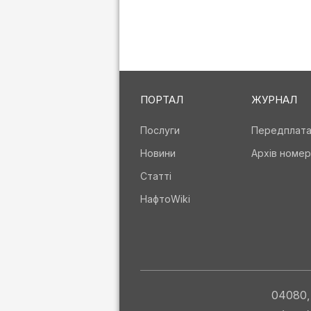
ПОРТАЛ
ЖУРНАЛ
Послуги
Передплат
Новини
Архів номер
Статті
НафтоWiki
04080, 