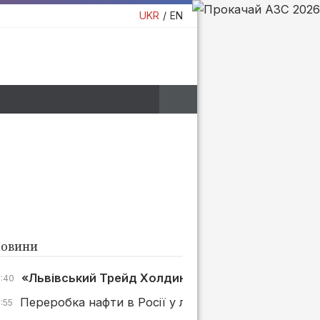
UKR
EN
овини
«Львівський Трейд Холдинг» в суді стягнув 500 т
7:40
Переробка нафти в Росії у липні зросла на 4%, але
:55