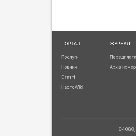
ПОРТАЛ
ЖУРНАЛ
Послуги
Передплат
Новини
Архів номер
Статті
НафтоWiki
04080, 