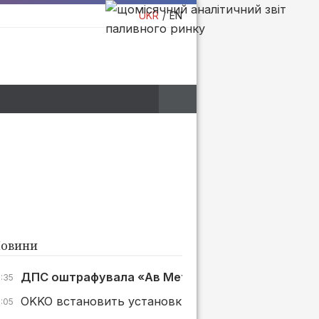
UKR
EN
овини
ДПС оштрафувала «Ав Метал Груп» на 1 млн грн з
7:35
OKKO встановить установки зберігання енергії ще
7:05