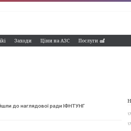
ki
Заходи
Ціни на АЗС
Послуги
Н
ійшли до наглядової ради ІФНТУНГ
1
1