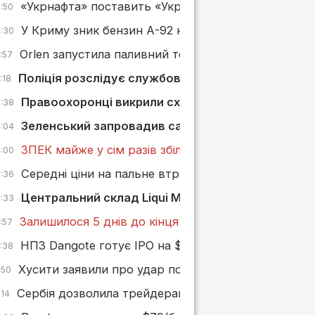
«Укрнафта» поставить «Укргазвидобуванню» дизп
6:50
У Криму зник бензин А-92 невдовзі після його поя
6:30
Orlen запустила паливний термінал у Ґданську пот
:57
Поліція розслідує службову недбалість після заг
:18
Правоохоронці викрили схему мінімізації ПДВ чер
4:38
Зеленський запровадив санкції проти «Борислав
4:04
ЗПЕК майже у сім разів збільшила сплату податків у
4:00
Середні ціни на пальне втрималися, KLO та AMIC
3:36
Центральний склад Liqui Moly в Україні згорів пі
3:33
Залишилося 5 днів до кінця реєстрації на конкурс
:57
НПЗ Dangote готує IPO на $5 млрд — найбільше в 
2:38
Хусити заявили про удар по саудівському нафтов
:50
Сербія дозволила трейдерам переробляти нафту на
:14