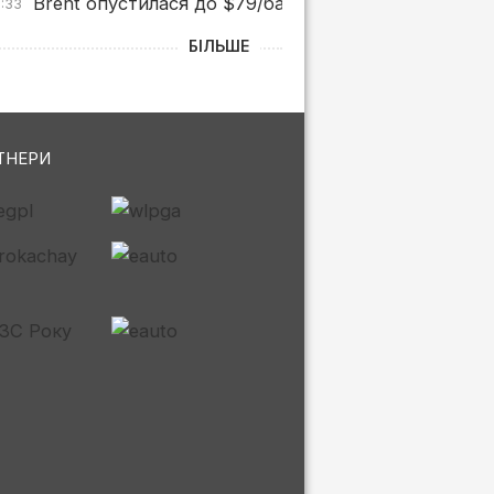
Brent опустилася до $79/бар. після заяв Трампа 
0:33
БІЛЬШЕ
ТНЕРИ