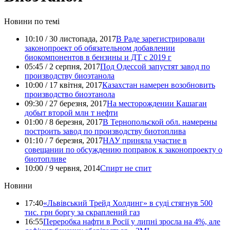
Новини по темі
10:10 / 30 листопада, 2017
В Раде зарегистрировали
законопроект об обязательном добавлении
биокомпонентов в бензины и ДТ с 2019 г
05:45 / 2 серпня, 2017
Под Одессой запустят завод по
производству биоэтанола
10:00 / 17 квітня, 2017
Казахстан намерен возобновить
производство биоэтанола
09:30 / 27 березня, 2017
На месторождении Кашаган
добыт второй млн т нефти
01:00 / 8 березня, 2017
В Тернопольской обл. намерены
построить завод по производству биотоплива
01:10 / 7 березня, 2017
НАУ приняла участие в
совещании по обсуждению поправок к законопроекту о
биотопливе
10:00 / 9 червня, 2014
Спирт не спит
Новини
17:40
«Львівський Трейд Холдинг» в суді стягнув 500
тис. грн боргу за скраплений газ
16:55
Переробка нафти в Росії у липні зросла на 4%, але