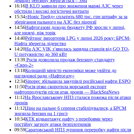
дефіцит бензину зберігається – ЗМІ
16:16
В KLO заявили про зниження маржі АЗС через
обстріли і високі логістичні витрати
15:34
«Новіс Трейд» сплатить 680 тис. грн штрафу за за
зберігання пального на АЗС без ліцензії
14:56
Нафтогазові доходи бюджету РФ зросли у липні,
але нижчі, ніж торік
14:40
Рейтинг імпортерів LPG у липні 2026 року: БРСМ-
Нафта зберегла лідерство
14:20
На АЗС VIK з’явилась зарядна станція від GO TO-
U потужністю до 360 кВт
13:39
Росія дозволила продаж бензину стандарту
«Євро-2»
13:18
Колишній міністр економіки може увійти до
наглядової ради «Нафтогазу»
12:34
Sinopec збільшила закупівлі російської нафти ESPO
11:50
Росія різко скоротила морський експорт
нафтопродуктів після атак дронів — BlackSeaNews
11:12
На Ярославському НПЗ сталася пожежа після атаки
дронів
11:12
Ціни на пальне 6 серпня стабілізувалися, а БРСМ
знизила бензин на 1 грн/л
10:34
КТК відвантажує нафту з перебоями через
постійну загрозу атаки безпілотників
09:59
Саратовський НПЗ зупинив переробку нафти після