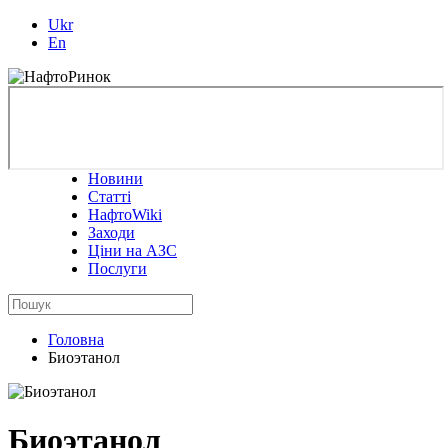
Ukr
En
Новини
Статті
НафтоWiki
Заходи
Ціни на АЗС
Послуги
Головна
Биоэтанол
Биоэтанол