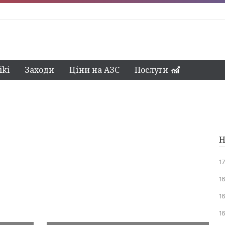
ki
Заходи
Ціни на АЗС
Послуги
Н
1
16
16
16