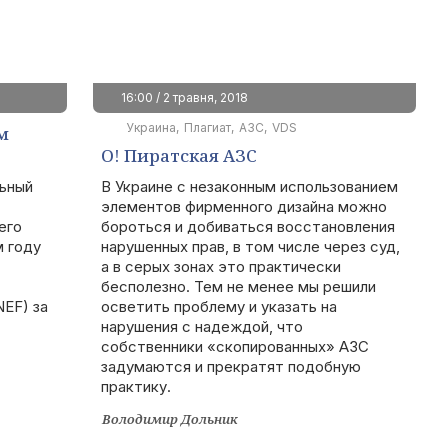
16:00 / 2 травня, 2018
Украина
Плагиат
АЗС
VDS
м
О! Пиратская АЗС
ьный
В Украине с незаконным использованием
элементов фирменного дизайна можно
его
бороться и добиваться восстановления
 году
нарушенных прав, в том числе через суд,
а в серых зонах это практически
бесполезно. Тем не менее мы решили
NEF) за
осветить проблему и указать на
нарушения с надеждой, что
собственники «скопированных» АЗС
задумаются и прекратят подобную
практику.
Володимир Дольник