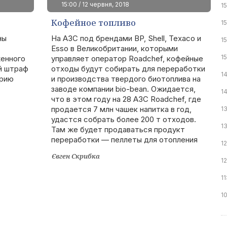
15:00 / 12 червня, 2018
15
Кофейное топливо
15
ны
На АЗС под брендами BP, Shell, Texaco и
15
Esso в Великобритании, которыми
1
женного
управляет оператор Roadchef, кофейные
ый штраф
отходы будут собирать для переработки
1
орию
и производства твердого биотоплива на
заводе компании bio-bean. Ожидается,
1
что в этом году на 28 АЗС Roadchef, где
продается 7 млн чашек напитка в год,
1
удастся собрать более 200 т отходов.
13
Там же будет продаваться продукт
переработки — пеллеты для отопления
1
Євген Скрибка
1
11
1