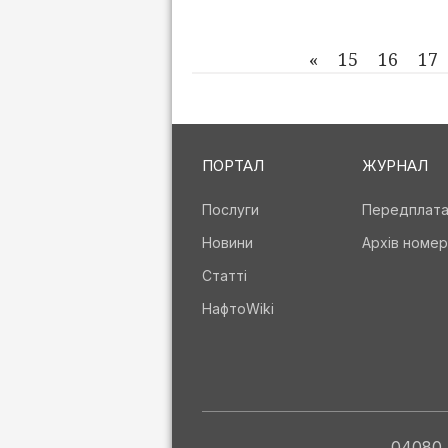
«
15
16
17
ПОРТАЛ
ЖУРНАЛ
Послуги
Передплат
Новини
Архів номер
Статті
НафтоWiki
04080, 