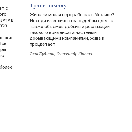
Трави помалу
ет с
ого
Жива ли малая переработка в Украине?
зуту в
Исходя из количества судебных дел, а
020
также объемов добычи и реализации
газового конденсата частными
ческие
добывающими компаниями, жива и
Так,
процветает
еры
Іван Кудінов
Олександр Сіренко
то
 более