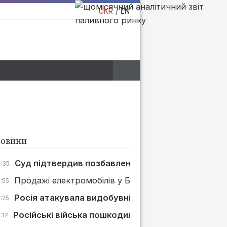
UKR
EN
овини
Суд підтвердив позбавлення «Р.О.С.-Будмонтаж»
7:35
Продажі електромобілів у Британії зросли на 45% 
:55
Росія атакувала видобувні активи і 4 АЗС «Укрн
:25
Російські війська пошкодили АЗС у Слов’янську
:12