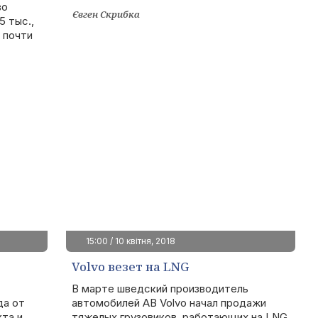
во
Євген Скрибка
5 тыс.,
 почти
15:00 / 10 квітня, 2018
Volvo везет на LNG
В марте шведский производитель
да от
автомобилей AB Volvo начал продажи
та и
тяжелых грузовиков, работающих на LNG