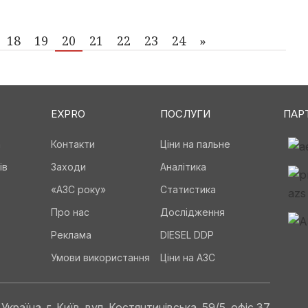
18
19
20
21
22
23
24
»
EXPRO
ПОСЛУГИ
ПАР
а
Контакти
Ціни на пальне
ів
Заходи
Аналітика
«АЗС року»
Статистика
Про нас
Дослідження
Реклама
DIESEL DDP
Умови використання
Ціни на АЗС
Україна, г. Київ, вул. Костянтинівська, 59/5, офіс 37