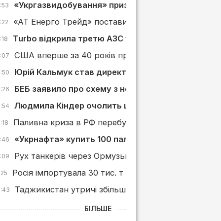
«Укргазвидобування» призначило нових керівник
:53
«АТ Енерго Трейд» поставить «Київпастрансу» ди
:22
Turbo відкрила третю АЗС у Львівській області
:18
США вперше за 40 років припинили імпорт нафти і
5:07
Юрій Кальмук став директором із сервісів «Укр
4:50
БЕБ заявило про схему з неіснуючими поставка
4:26
Людмила Кіндер очолить ще одну дочірню комп
3:54
Паливна криза в РФ перебудовує ринок АЗС: що в
:18
«Укрнафта» купить 100 паливовозів
2:46
Рух танкерів через Ормузьку протоку різко скоро
2:09
Росія імпортувала 30 тис. т нафтопродуктів з Півд
:25
Таджикистан утричі збільшив імпорт пального з су
0:43
БІЛЬШЕ