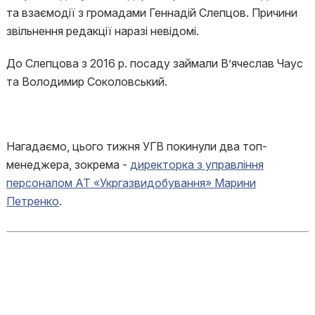
та взаємодії з громадами Геннадій Слепцов. Причини
звільнення редакції наразі невідомі.
До Слепцова з 2016 р. посаду займали В’ячеслав Чаус
та Володимир Соколовський.
Нагадаємо, цього тижня УГВ покинули два топ-
менеджера, зокрема -
директорка з управління
персоналом АТ «Укргазвидобування» Марини
Петренко
.