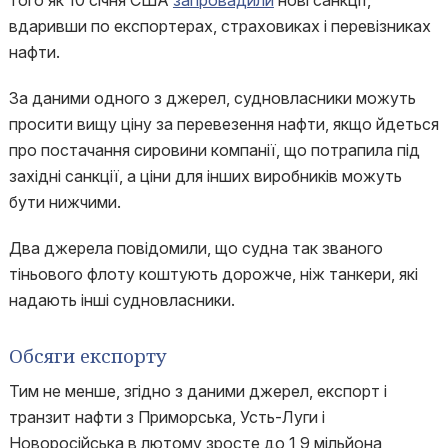
того як 10 січня США
запровадили
нові санкції,
вдаривши по експортерах, страховиках і перевізниках
нафти.
За даними одного з джерел, судновласники можуть
просити вищу ціну за перевезення нафти, якщо йдеться
про постачання сировини компанії, що потрапила під
західні санкції, а ціни для інших виробників можуть
бути нижчими.
Два джерела повідомили, що судна так званого
тіньового флоту коштують дорожче, ніж танкери, які
надають інші судновласники.
Обсяги експорту
Тим не менше, згідно з даними джерел, експорт і
транзит нафти з Приморська, Усть-Луги і
Новоросійська в лютому зросте до 1,9 мільйона