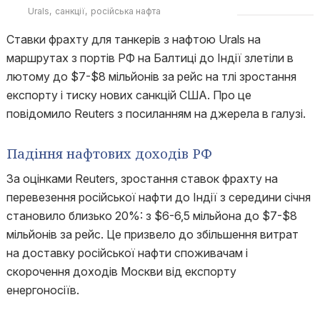
Urals
санкції
російська нафта
Ставки фрахту для танкерів з нафтою Urals на
маршрутах з портів РФ на Балтиці до Індії злетіли в
лютому до $7-$8 мільйонів за рейс на тлі зростання
експорту і тиску нових санкцій США. Про це
повідомило Reuters з посиланням на джерела в галузі.
Падіння нафтових доходів РФ
За оцінками Reuters, зростання ставок фрахту на
перевезення російської нафти до Індії з середини січня
становило близько 20%: з $6-6,5 мільйона до $7-$8
мільйонів за рейс. Це призвело до збільшення витрат
на доставку російської нафти споживачам і
скорочення доходів Москви від експорту
енергоносіїв.