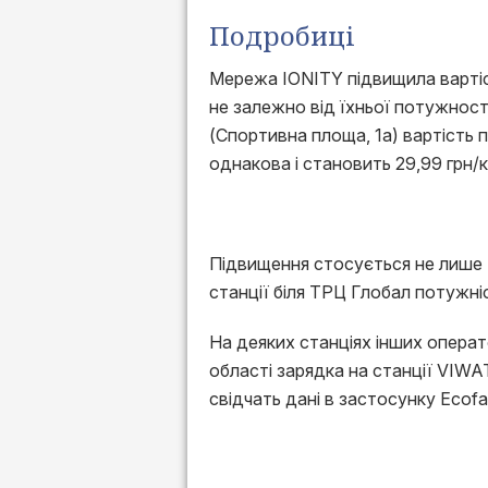
Подробиці
Мережа IONITY підвищила вартіс
не залежно від їхньої потужності
(Спортивна площа, 1а) вартість 
однакова і становить 29,99 грн/к
Підвищення стосується не лише Ки
станції біля ТРЦ Глобал потужніс
На деяких станціях інших операто
області зарядка на станції VIWA
свідчать дані в застосунку Ecofa