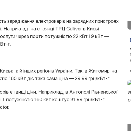
ть заряджання електрокарів на зарядних пристроях
. Наприклад, на стоянці ТРЦ Gulliver в Києві
послуги через порти потужністю 22 кВт і 9 кВт —
Вт-г.
єва, а й інших регіонів України. Так, в Житомирі на
тю 160 кВт діє така сама ціна — 29,99 грн/кВт-г.
рів є і вищі ціни. Наприклад, в Антополі Рівненської
TT потужністю 160 квт коштує 31,99 грн/кВт-г,
ctor.