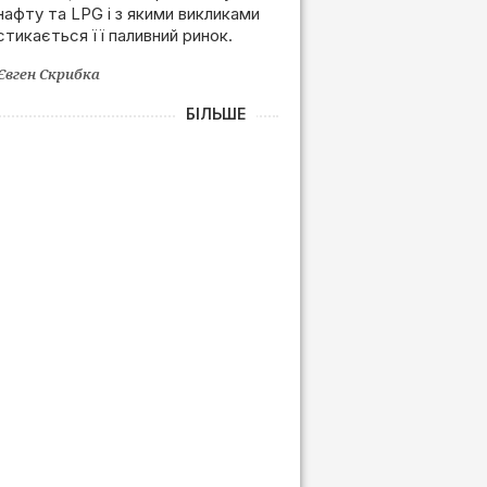
нафту та LPG і з якими викликами
залежності від РФ
стикається її паливний ринок.
Євген Скрибка
БІЛЬШЕ