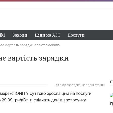
ki
Заходи
Ціни на АЗС
Послуги
чає вартість зарядки електромобілів
ає вартість зарядки
С
електрозарядка
зарядні станції
мережі IONITY суттєво зросла ціна на послуги
29,99 грн/кВт-г, свідчать дані в застосунку