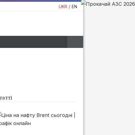
UKR
EN
татті