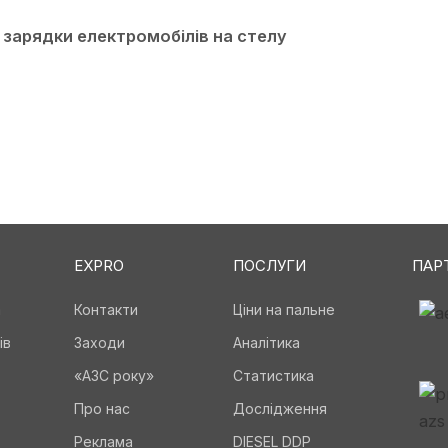
 зарядки електромобілів на стелу
EXPRO
ПОСЛУГИ
ПАР
а
Контакти
Ціни на пальне
ів
Заходи
Аналітика
«АЗС року»
Статистика
Про нас
Дослідження
Реклама
DIESEL DDP