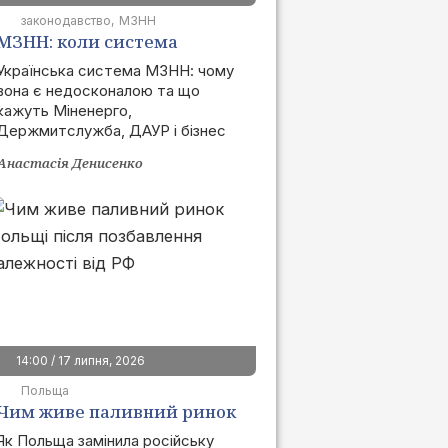
законодавство
МЗНН
МЗНН: коли система
запрацює та як це вплине
Українська система МЗНН: чому
вона є недосконалою та що
на ринок
кажуть Міненерго,
Держмитслужба, ДАУР і бізнес
Анастасія Денисенко
14:00 / 17 липня, 2026
Польща
Чим живе паливний ринок
Польщі після позбавлення
Як Польща замінила російську