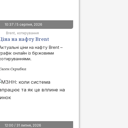
10:37 / 5 серпня, 2026
Brent
котирування
Ціна на нафту Brent
сьогодні | графік онлайн
Актуальні ціни на нафту Brent –
графік онлайн із біржовими
котируваннями.
Євген Скрибка
12:00 / 31 липня, 2026