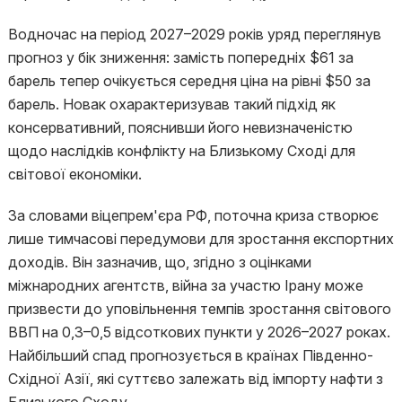
Водночас на період 2027–2029 років уряд переглянув
прогноз у бік зниження: замість попередніх $61 за
барель тепер очікується середня ціна на рівні $50 за
барель. Новак охарактеризував такий підхід як
консервативний, пояснивши його невизначеністю
щодо наслідків конфлікту на Близькому Сході для
світової економіки.
За словами віцепрем'єра РФ, поточна криза створює
лише тимчасові передумови для зростання експортних
доходів. Він зазначив, що, згідно з оцінками
міжнародних агентств, війна за участю Ірану може
призвести до уповільнення темпів зростання світового
ВВП на 0,3–0,5 відсоткових пункти у 2026–2027 роках.
Найбільший спад прогнозується в країнах Південно-
Східної Азії, які суттєво залежать від імпорту нафти з