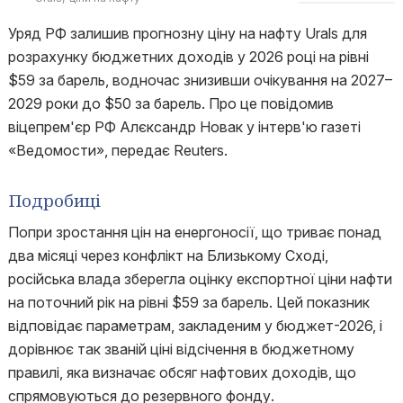
Уряд РФ залишив прогнозну ціну на нафту Urals для
розрахунку бюджетних доходів у 2026 році на рівні
$59 за барель, водночас знизивши очікування на 2027–
2029 роки до $50 за барель. Про це повідомив
віцепрем'єр РФ Алєксандр Новак у інтерв'ю газеті
«Ведомости», передає Reuters.
Подробиці
Попри зростання цін на енергоносії, що триває понад
два місяці через конфлікт на Близькому Сході,
російська влада зберегла оцінку експортної ціни нафти
на поточний рік на рівні $59 за барель. Цей показник
відповідає параметрам, закладеним у бюджет-2026, і
дорівнює так званій ціні відсічення в бюджетному
правилі, яка визначає обсяг нафтових доходів, що
спрямовуються до резервного фонду.