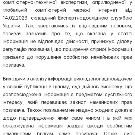
комп'ютерно-технічної експертизи, оприлюдненої у
глобальній комп'ютерній мережі Інтернет від
14.02.2023, складений Експертнодослідною службою
України. Так, звертаючись із відповідним позовом,
позивач зазначив про те, що вказана у статті
інформація не відповідає дійсності, принижує ділову
репутацію позивача і, що поширення спірної інформації
призвело до порушення особистих немайнових прав
позивача.
Виходячи з аналізу інформації викладеної відповідачем
у спірній публікації в цілому, суд дійшов висновку, що
розповсюджена інформація є предметом суспільного
інтересу, який переважає захист немайнових прав
позивача. Також позивачем не надано жодних доказів
щодо підтвердження яким саме чином і в якій мірі
оскаржувана інформація завдає шкоди особистим
немайновим благам саме позивача. Отже, суд