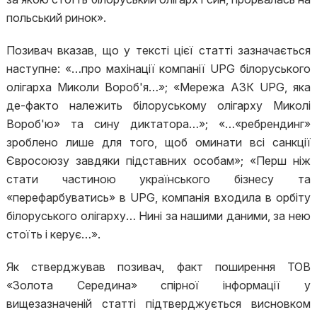
польський ринок».
Позивач вказав, що у тексті цієї статті зазначається
наступне: «…про махінації компанії UPG білоруського
олігарха Миколи Вороб'я…»; «Мережа АЗК UPG, яка
де-факто належить білоруському олігарху Миколі
Вороб'ю» та сину диктатора…»; «…«ребрендинг»
зроблено лише для того, щоб оминати всі санкції
Євросоюзу завдяки підставних особам»; «Перш ніж
стати частиною українського бізнесу та
«перефарбуватись» в UPG, компанія входила в орбіту
білоруського олігарху… Нині за нашими даними, за нею
стоїть і керує…».
Як стверджував позивач, факт поширення ТОВ
«Золота Середина» спірної інформації у
вищезазначеній статті підтверджується висновком