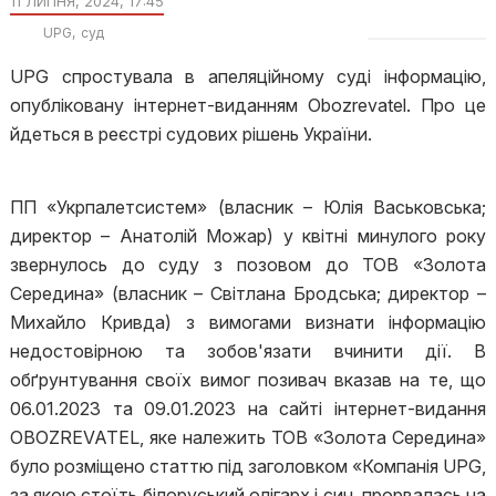
11 ЛИПНЯ, 2024, 17:45
UPG
суд
UPG спростувала в апеляційному суді інформацію,
опубліковану інтернет-виданням Obozrevatel. Про це
йдеться в реєстрі судових рішень України.
ПП «Укрпалетсистем» (власник – Юлія Васьковська;
директор – Анатолій Можар) у квітні минулого року
звернулось до суду з позовом до ТОВ «Золота
Середина» (власник – Світлана Бродська; директор –
Михайло Кривда) з вимогами визнати інформацію
недостовірною та зобов'язати вчинити дії. В
обґрунтування своїх вимог позивач вказав на те, що
06.01.2023 та 09.01.2023 на сайті інтернет-видання
OBOZREVATEL, яке належить ТОВ «Золота Середина»
було розміщено статтю під заголовком «Компанія UPG,
за якою стоїть білоруський олігарх і син, прорвалась на