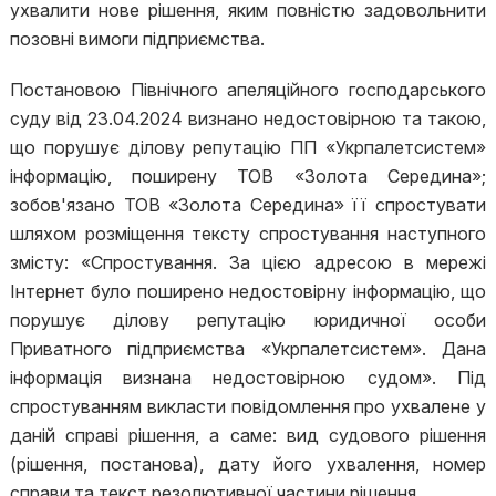
ухвалити нове рішення, яким повністю задовольнити
позовні вимоги підприємства.
Постановою Північного апеляційного господарського
суду від 23.04.2024 визнано недостовірною та такою,
що порушує ділову репутацію ПП «Укрпалетсистем»
інформацію, поширену ТОВ «Золота Середина»;
зобов'язано ТОВ «Золота Середина» її спростувати
шляхом розміщення тексту спростування наступного
змісту: «Спростування. За цією адресою в мережі
Інтернет було поширено недостовірну інформацію, що
порушує ділову репутацію юридичної особи
Приватного підприємства «Укрпалетсистем». Дана
інформація визнана недостовірною судом». Під
спростуванням викласти повідомлення про ухвалене у
даній справі рішення, а саме: вид судового рішення
(рішення, постанова), дату його ухвалення, номер
справи та текст резолютивної частини рішення.