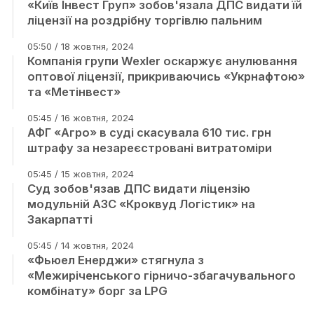
«Київ Інвест Груп» зобов'язала ДПС видати їй
ліцензії на роздрібну торгівлю пальним
05:50 / 18 жовтня, 2024
Компанія групи Wexler оскаржує анулювання
оптової ліцензії, прикриваючись «Укрнафтою»
та «Метінвест»
05:45 / 16 жовтня, 2024
АФГ «Агро» в суді скасувала 610 тис. грн
штрафу за незареєстровані витратоміри
05:45 / 15 жовтня, 2024
Суд зобов'язав ДПС видати ліцензію
модульній АЗС «Кроквуд Логістик» на
Закарпатті
05:45 / 14 жовтня, 2024
«Фьюел Енерджи» стягнула з
«Межиріченського гірничо-збагачувального
комбінату» борг за LPG