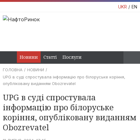
UKR
EN
Новини
Статті
Послуги
ГОЛОВНА
НОВИНИ
UPG в суді спростувала інформацію про білоруське коріння,
опубліковану виданням Obozrevatel
UPG в суді спростувала
інформацію про білоруське
коріння, опубліковану виданням
Obozrevatel