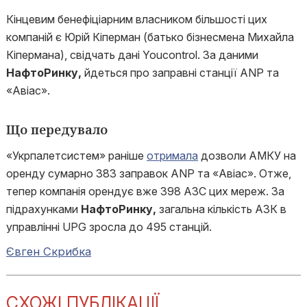
Кінцевим бенефіціарним власником більшості цих
компаній є Юрій Кіперман (батько бізнесмена Михайла
Кіпермана), свідчать дані Youcontrol. За даними
НафтоРинку,
йдеться про заправні станції ANP та
«Авіас».
Що передувало
«Укрпалетсистем» раніше
отримала
дозволи АМКУ на
оренду сумарно 383 заправок ANP та «Авіас». Отже,
тепер компанія орендує вже 398 АЗС цих мереж. За
підрахунками
НафтоРинку,
загальна кількість АЗК в
управлінні UPG зросла до 495 станцій.
Євген Скрибка
СХОЖІ ПУБЛІКАЦІЇ