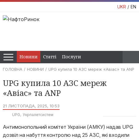
UKR
EN
Новини
Статті
Послуги
ГОЛОВНА
НОВИНИ
UPG купила 10 АЗС мереж «Авіас» та ANP
UPG купила 10 АЗС мереж
«Авіас» та ANP
21 ЛИСТОПАДА, 2025, 10:53
UPG
Укрпалетсистем
Антимонопольний комітет України (АМКУ) надав UPG
дозвіл на набуття контролю над 25 АЗС, які входили