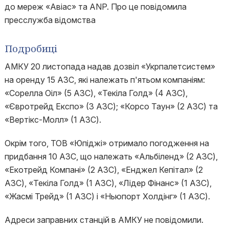
до мереж «Авіас» та ANP. Про це повідомила
пресслужба відомства
Подробиці
АМКУ 20 листопада надав дозвіл «Укрпалетсистем»
на оренду 15 АЗС, які належать п'ятьом компаніям:
«Сорелла Оіл» (5 АЗС), «Текіла Голд» (4 АЗС),
«Євротрейд Експо» (3 АЗС); «Корсо Таун» (2 АЗС) та
«Вертікс-Молл» (1 АЗС).
Окрім того, ТОВ «Юпіджі» отримало погодження на
придбання 10 АЗС, що належать «Альбіленд» (2 АЗС),
«Екотрейд Компані» (2 АЗС), «Енджел Кепітал» (2
АЗС), «Текіла Голд» (1 АЗС), «Лідер Фінанс» (1 АЗС),
«Жасмі Трейд» (1 АЗС) і «Ньюпорт Холдінг» (1 АЗС).
Адреси заправних станцій в АМКУ не повідомили.