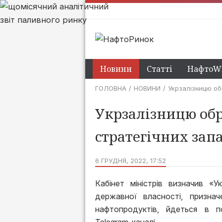
Новини
Статті
НафтоWi
ГОЛОВНА
НОВИНИ
Укрзалізницю об
Укрзалізницю обр
стратегічних зап
6 ГРУДНЯ, 2022, 17:52
Кабінет міністрів визначив «У
державної власності, признач
нафтопродуктів, йдеться в п