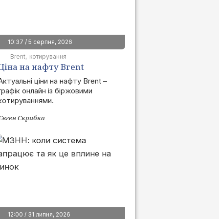
10:37 / 5 серпня, 2026
Brent
котирування
Ціна на нафту Brent
сьогодні | графік онлайн
Актуальні ціни на нафту Brent –
графік онлайн із біржовими
котируваннями.
Євген Скрибка
12:00 / 31 липня, 2026