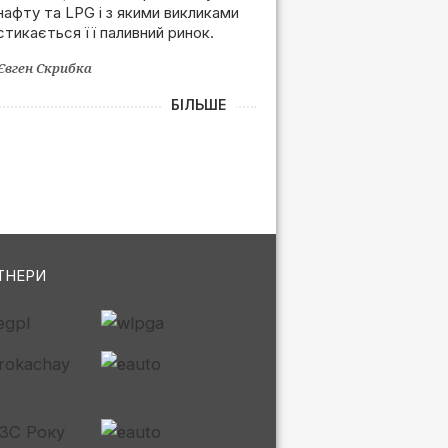
нафту та LPG і з якими викликами
залежності від РФ
стикається її паливний ринок.
Євген Скрибка
БІЛЬШЕ
ТНЕРИ