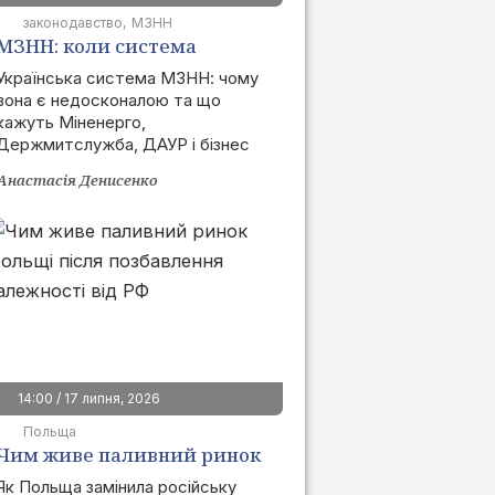
законодавство
МЗНН
МЗНН: коли система
запрацює та як це вплине
Українська система МЗНН: чому
вона є недосконалою та що
на ринок
кажуть Міненерго,
Держмитслужба, ДАУР і бізнес
Анастасія Денисенко
14:00 / 17 липня, 2026
Польща
Чим живе паливний ринок
Польщі після позбавлення
Як Польща замінила російську