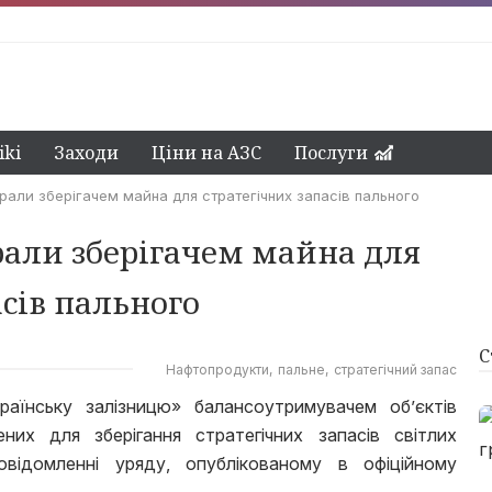
ki
Заходи
Ціни на АЗС
Послуги
рали зберігачем майна для стратегічних запасів пального
али зберігачем майна для
асів пального
С
Нафтопродукти
пальне
стратегічний запас
країнську залізницю» балансоутримувачем обʼєктів
ених для зберігання стратегічних запасів світлих
овідомленні уряду, опублікованому в офіційному