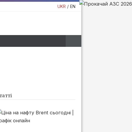
UKR
EN
татті