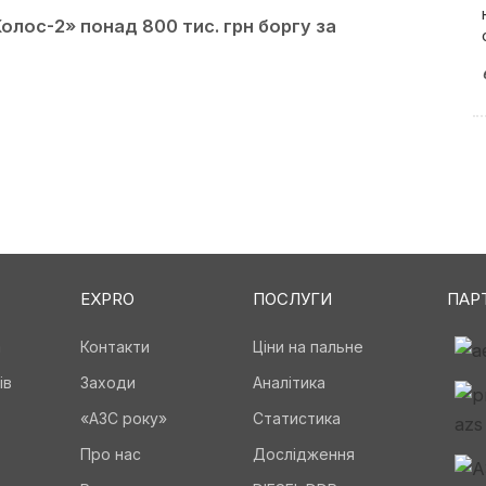
олос-2» понад 800 тис. грн боргу за
EXPRO
ПОСЛУГИ
ПАР
а
Контакти
Ціни на пальне
ів
Заходи
Аналітика
«АЗС року»
Статистика
Про нас
Дослідження