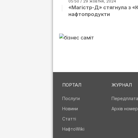
05:50 / 29 жовтня, 2024
«Магістр-Д» стягнула з «К
нафтопродукти
ПОРТАЛ
ЖУРНАЛ
Послуги
Передплат
Новини
Архів номер
Статті
НафтоWiki