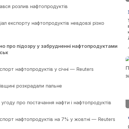
тався розлив нафтопродуктів
ціал експорту нафтопродуктів невдовзі різко
но про підозру у забрудненні нафтопродуктами
ськ
порт нафтопродуктів у січні — Reuters
вівщині розкрадали пальне
и угоду про постачання нафти і нафтопродуктів
спорт нафтопродуктів на 7% у жовтні — Reuters