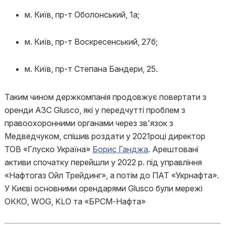
м. Київ, пр-т Оболонський, 1а;
м. Київ, пр-т Воскресенський, 27б;
м. Київ, пр-т Степана Бандери, 25.
Таким чином держкомпанія продовжує повертати з
оренди АЗС Glusco, які у передчутті проблем з
правоохоронними органами через зв'язок з
Медведчуком, спішив роздати у 2021році директор
ТОВ «Глуско Україна»
Борис Ганджа
. Арештовані
активи спочатку перейшли у 2022 р. під управління
«Нафтогаз Ойл Трейдинг», а потім до ПАТ «Укрнафта».
У Києві основними орендарями Glusco були мережі
ОККО, WOG, KLO та «БРСМ-Нафта»