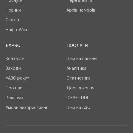
Послуги
Передплата
Новини
Архів номерів
Статті
НафтоWiki
EXPRO
ПОСЛУГИ
Контакти
Ціни на пальне
Заходи
Аналітика
«АЗС року»
Статистика
Про нас
Дослідження
Реклама
DIESEL DDP
Умови використання
Ціни на АЗС