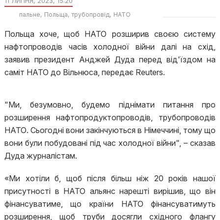
11 ЛИПНЯ, 2023, 15:20
пальне
Польща
трубопровід
НАТО
Польща хоче, щоб НАТО розширив своєю систему
нафтопроводів часів холодної війни далі на схід,
заявив президент Анджей Дуда перед від'їздом на
саміт НАТО до Вільнюса, передає Reuters.
"Ми, безумовно, будемо піднімати питання про
розширення нафтопродуктопроводів, трубопроводів
НАТО. Сьогодні вони закінчуються в Німеччині, тому що
вони були побудовані під час холодної війни", – сказав
Дуда журналістам.
«Ми хотіли б, щоб після більш ніж 20 років нашої
присутності в НАТО альянс нарешті вирішив, що він
фінансуватиме, що країни НАТО фінансуватимуть
розширення, щоб труби досягли східного флангу