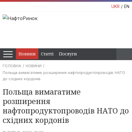
UKR
EN
Новини
Статті
Послуги
ГОЛОВНА
НОВИНИ
Польща вимагатиме розширення нафтопродуктопроводів НАТО
до східних кордонів
Польща вимагатиме
розширення
нафтопродуктопроводів НАТО до
східних кордонів