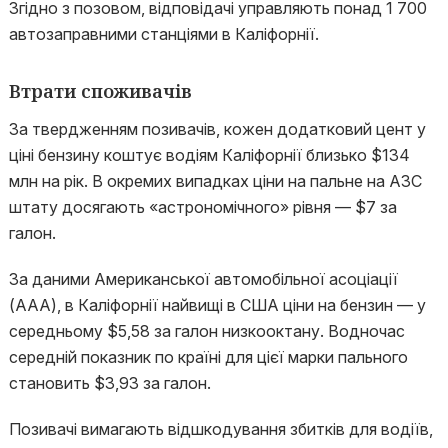
Згідно з позовом, відповідачі управляють понад 1 700
автозаправними станціями в Каліфорнії.
Втрати споживачів
За твердженням позивачів, кожен додатковий цент у
ціні бензину коштує водіям Каліфорнії близько $134
млн на рік. В окремих випадках ціни на пальне на АЗС
штату досягають «астрономічного» рівня — $7 за
галон.
За даними Американської автомобільної асоціації
(AAA), в Каліфорнії найвищі в США ціни на бензин — у
середньому $5,58 за галон низкооктану. Водночас
середній показник по країні для цієї марки пального
становить $3,93 за галон.
Позивачі вимагають відшкодування збитків для водіїв,