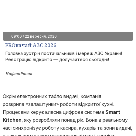
09:00 / 22 вересня, 2026
PROкачай АЗС 2026
Головна зустріч постачальників і мереж АЗС України!
Реєстрацію відкрито — долучайтеся сьогодні!
НафтоРинок
Окрім електронних табло видачі, компанія
розкрила «залаштунки» роботи відкритої кухні.
Процесами керує власна цифрова система
Smart
Kitchen
, яку розробляли понад рік. Вона в реальному
часі синхронізує роботу касира, кухарів та зони видачі,
а також контролює наповнення вітрин і терміни