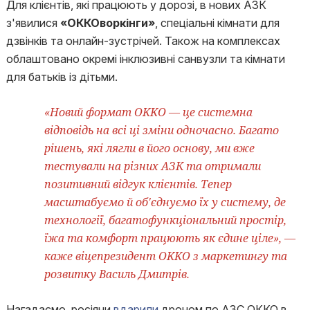
Для клієнтів, які працюють у дорозі, в нових АЗК
з'явилися
«ОККОворкінги»
, спеціальні кімнати для
дзвінків та онлайн-зустрічей. Також на комплексах
облаштовано окремі інклюзивні санвузли та кімнати
для батьків із дітьми.
«Новий формат OKKO — це системна
відповідь на всі ці зміни одночасно. Багато
рішень, які лягли в його основу, ми вже
тестували на різних АЗК та отримали
позитивний відгук клієнтів. Тепер
масштабуємо й об'єднуємо їх у систему, де
технології, багатофункціональний простір,
їжа та комфорт працюють як єдине ціле», —
каже віцепрезидент OKKO з маркетингу та
розвитку Василь Дмитрів.
Нагадаємо, росіяни
вдарили
дроном по АЗС ОККО в