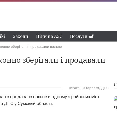
ki
Заходи
Ціни на АЗС
Послуги
конно зберігали і продавали пальне
онно зберігали і продавали
С
незаконна торгівля
ДПС
ла та продавала пальне в одному з районних міст
а ДПС у Сумській області.