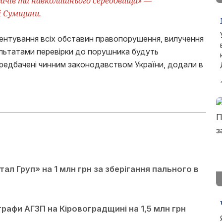
вачів та навколишнього середовища» —
і Сумщини.
ентування всіх обставин правопорушення, вилучення
ультатами перевірки до порушника будуть
передбачені чинним законодавством України, додали в
л Груп» на 1 млн грн за зберігання пального в
рафи АГЗП на Кіровоградщині на 1,5 млн грн