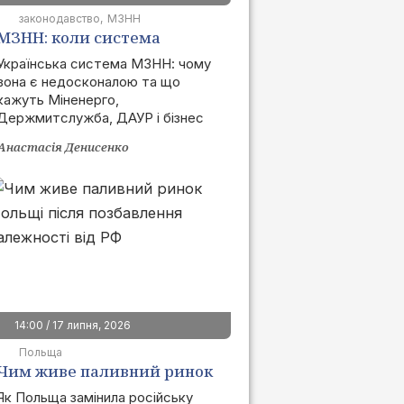
законодавство
МЗНН
МЗНН: коли система
запрацює та як це вплине
Українська система МЗНН: чому
вона є недосконалою та що
на ринок
кажуть Міненерго,
Держмитслужба, ДАУР і бізнес
Анастасія Денисенко
14:00 / 17 липня, 2026
Польща
Чим живе паливний ринок
Польщі після позбавлення
Як Польща замінила російську