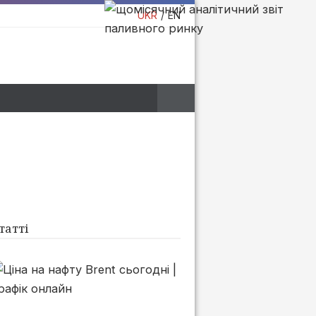
UKR
EN
татті