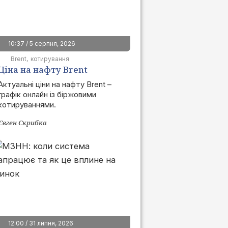
10:37 / 5 серпня, 2026
Brent
котирування
Ціна на нафту Brent
сьогодні | графік онлайн
Актуальні ціни на нафту Brent –
графік онлайн із біржовими
котируваннями.
Євген Скрибка
12:00 / 31 липня, 2026