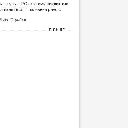
нафту та LPG і з якими викликами
залежності від РФ
стикається її паливний ринок.
Євген Скрибка
БІЛЬШЕ