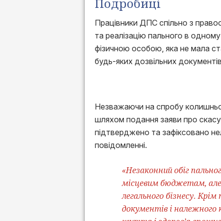
Подробиці
Працівники ДПС спільно з право
та реалізацію пального в одному
фізичною особою, яка не мала ст
будь-яких дозвільних документів
Незважаючи на спробу колишньог
шляхом подання заяви про скасу
підтверджено та зафіксовано нел
повідомленні.
«Незаконний обіг пально
місцевим бюджетам, але 
легального бізнесу. Крім 
документів і належного