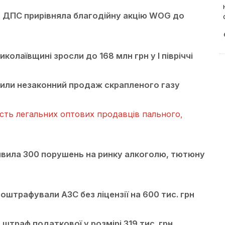
 ДПС прирівняла благодійну акцію WOG до
олаївщині зросли до 168 млн грн у І півріччі
нили незаконний продаж скрапленого газу
ість легальних оптових продавців пального,
явила 300 порушень на ринку алкоголю, тютюну
оштрафували АЗС без ліцензії на 600 тис. грн
штраф податкової у розмірі 319 тис. грн