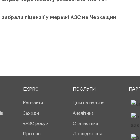
и забрали ліцензії у мережі АЗС на Черкащині
EXPRO
ПОСЛУГИ
ПАР
а
Контакти
Ціни на пальне
ів
Заходи
Аналітика
«АЗС року»
Статистика
Про нас
Дослідження