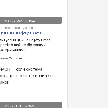
10:37 / 5 серпня, 2026
Brent
котирування
Ціна на нафту Brent
сьогодні | графік онлайн
Актуальні ціни на нафту Brent –
графік онлайн із біржовими
котируваннями.
Євген Скрибка
12:00 / 31 липня, 2026