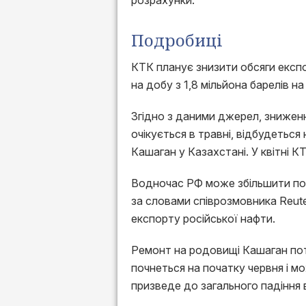
розрахунки.
Подробиці
КТК планує знизити обсяги експо
на добу з 1,8 мільйона барелів на
Згідно з даними джерел, зниженн
очікується в травні, відбудеться
Кашаган у Казахстані. У квітні К
Водночас РФ може збільшити пос
за словами співрозмовника Reute
експорту російської нафти.
Ремонт на родовищі Кашаган пот
почнеться на початку червня і мо
призведе до загального падіння