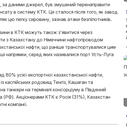
, за даними джерел, був змушений перенаправити
нсату в систему КТК. Це сталося після того, як завод
ляє цю легку сировину, зазнав атаки безпілотників.
вини в КТК можуть також з'явитися через
фти з Казахстану до Німеччини нафтопроводом
захстанської нафти, що раніше транспортувалися цим
ші напрямки, серед яких називалися порт Усть-Луга
д 80% усієї експортної казахстанської нафти,
із каспійських родовищ Тенгіз, Кашаган та
на танкери на терміналі консорціуму в Південній
а (РФ). Акціонерами КТК є Росія (31%), Казахстан
тні компанії.