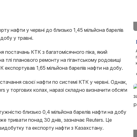
рту нафти у червні до близько 1,45 мільйона барелів
 добу у травні.
я постачань КТК з багатомісячного піка, який
 на тлі планового ремонту на гігантському родовищі
ТК експортував 1,65 мільйона барелів нафти на добу.
тачання своєї нафти по системі КТК у червні. Однак,
rs у торгових колах, наразі складно визначити обсяги
ужністю близько 0,4 мільйона барелів нафти на добу
же тривати понад 30 днів, зазначає Reuters. Це
 видобутку та експорту нафти з Казахстану.