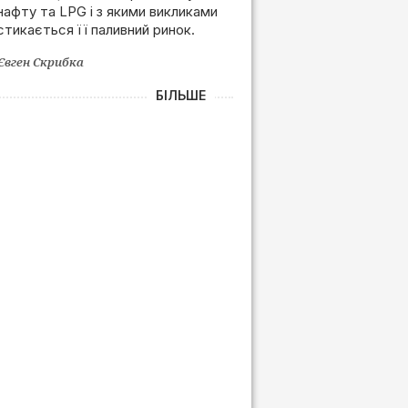
нафту та LPG і з якими викликами
залежності від РФ
стикається її паливний ринок.
Євген Скрибка
БІЛЬШЕ