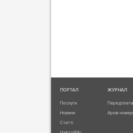
ПОРТАЛ
ЖУРНАЛ
Послуги
Передплат
Новини
Архів номер
Статті
НафтоWiki