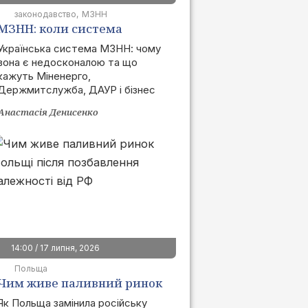
законодавство
МЗНН
МЗНН: коли система
запрацює та як це вплине
Українська система МЗНН: чому
вона є недосконалою та що
на ринок
кажуть Міненерго,
Держмитслужба, ДАУР і бізнес
Анастасія Денисенко
14:00 / 17 липня, 2026
Польща
Чим живе паливний ринок
Польщі після позбавлення
Як Польща замінила російську