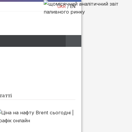
UKR
EN
татті