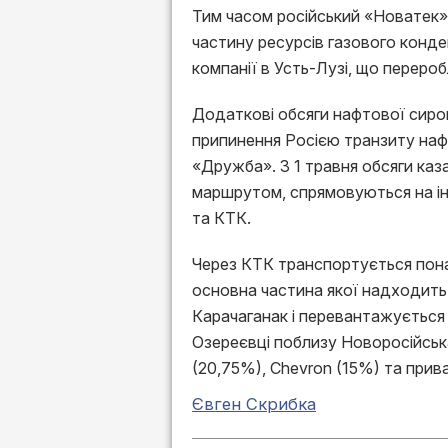
Тим часом російський «Новатек»
частину ресурсів газового конде
компанії в Усть-Лузі, що перероб
Додаткові обсяги нафтової сиро
припинення Росією транзиту на
«Дружба». З 1 травня обсяги ка
маршрутом, спрямовуються на ін
та КТК.
Через КТК транспортується пона
основна частина якої надходить 
Карачаганак і перевантажується 
Озереєвці поблизу Новоросійськ
(20,75%), Chevron (15%) та прива
Євген Скрибка