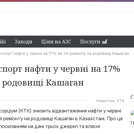
ki
Заходи
Ціни на АЗС
Послуги
кспорт нафти у червні на 17% на тлі ремонту на родовищі Кашаган
спорт нафти у червні на 17%
а родовищі Кашаган
С
Казахстан
КТК
сорціум (КТК) знизить відвантаження нафти у червні
лі ремонту на родовищі Кашаган в Казахстані. Про це
 посиланням на дані трьох джерел та власні