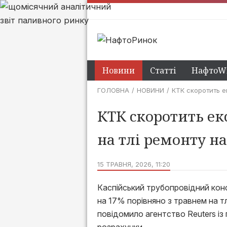
Новини
Статті
НафтоWi
ГОЛОВНА
НОВИНИ
КТК скоротить е
КТК скоротить ек
на тлі ремонту н
15 ТРАВНЯ, 2026, 11:20
Каспійський трубопровідний кон
на 17% порівняно з травнем на т
повідомило агентство Reuters із