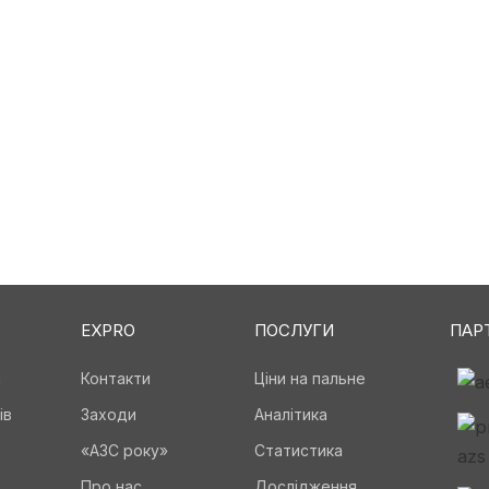
EXPRO
ПОСЛУГИ
ПАР
а
Контакти
Ціни на пальне
ів
Заходи
Аналітика
«АЗС року»
Статистика
Про нас
Дослідження