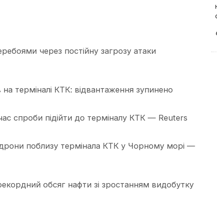
еребоями через постійну загрозу атаки
в на терміналі КТК: відвантаження зупинено
час спроби підійти до терміналу КТК — Reuters
 дрони поблизу термінала КТК у Чорному морі —
рекордний обсяг нафти зі зростанням видобутку