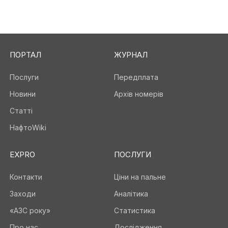
ПОРТАЛ
ЖУРНАЛ
Послуги
Передплата
Новини
Архів номерів
Статті
НафтоWiki
EXPRO
ПОСЛУГИ
Контакти
Ціни на пальне
Заходи
Аналітика
«АЗС року»
Статистика
Про нас
Дослідження