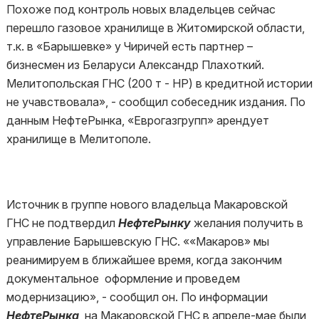
Похоже под контроль новых владельцев сейчас
перешло газовое хранилище в Житомирской области,
т.к. в «Барышевке» у Чиричей есть партнер –
бизнесмен из Беларуси Александр Плахоткий.
Мелитопольская ГНС (200 т - НР) в кредитной истории
не учавствовала», - сообщил собеседник издания. По
данным НефтеРынка, «Еврогазгрупп» арендует
хранилище в Мелитополе.
Источник в группе нового владельца Макаровской
ГНС не подтвердил
НефтеРынку
желания получить в
управление Барышевскую ГНС. ««Макаров» мы
реанимируем в ближайшее время, когда закончим
документальное оформление и проведем
модернизацию», - сообщил он. По информации
НефтеРынка
, на Макаровской ГНС в апреле-мае были