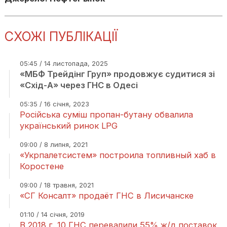
СХОЖІ ПУБЛІКАЦІЇ
05:45 / 14 листопада, 2025
«МБФ Трейдінг Груп» продовжує судитися зі
«Схід-А» через ГНС в Одесі
05:35 / 16 січня, 2023
Російська суміш пропан-бутану обвалила
український ринок LPG
09:00 / 8 липня, 2021
«Укрпалетсистем» построила топливный хаб в
Коростене
09:00 / 18 травня, 2021
«СГ Консалт» продаёт ГНС в Лисичанске
01:10 / 14 січня, 2019
В 2018 г. 10 ГНС перевалили 55% ж/д поставок