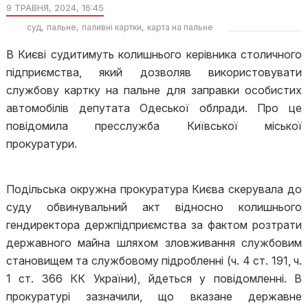
9 ТРАВНЯ, 2024, 16:45
суд
пальне
паливні картки
карта на пальне
В Києві судитимуть колишнього керівника столичного
підприємства, який дозволяв використовувати
службову картку на пальне для заправки особистих
автомобілів депутата Одеської облради. Про це
повідомила пресслужба Київської міської
прокуратури.
Подільська окружна прокуратура Києва скерувала до
суду обвинувальний акт відносно колишнього
гендиректора держпідприємства за фактом розтрати
державного майна шляхом зловживання службовим
становищем та службовому підробленні (ч. 4 ст. 191, ч.
1 ст. 366 КК України), йдеться у повідомленні. В
прокуратурі зазначили, що вказане державне