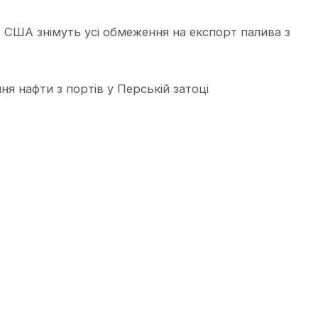
 США знімуть усі обмеження на експорт палива з
я нафти з портів у Перській затоці