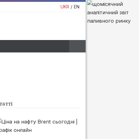
UKR
EN
татті