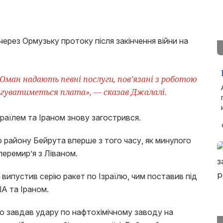
через Ормузьку протоку після закінчення війни на
 Оман надають певні послуги, пов'язані з роботою
тягуватиметься плата», — сказав Джалалі.
раїлем та Іраном знову загострився.
о району Бейрута вперше з того часу, як минулого
еремир’я з Ліваном.
, випустив серію ракет по Ізраїлю, чим поставив під
ША та Іраном.
що завдав удару по нафтохімічному заводу на