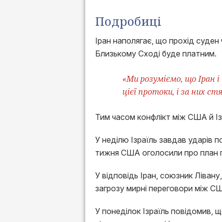
Подробиці
Іран наполягає, що прохід суден 
Близькому Сході буде платним.
«Ми розуміємо, що Іран і
цієї протоки, і за них с
Тим часом конфлікт між США й Із
У неділю Ізраїль завдав ударів п
тижня США оголосили про план п
У відповідь Іран, союзник Лівану
загрозу мирні переговори між С
У понеділок Ізраїль повідомив, 