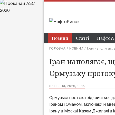
Новини
Статті
НафтоWi
ГОЛОВНА
НОВИНИ
Іран наполягає,
Іран наполягає, щ
Ормузьку проток
8 ЧЕРВНЯ, 2026, 13:16
Ормузька протока відкриється д
Іраном і Оманом, включаючи введ
Ірану в Москві Казем Джалалі в і