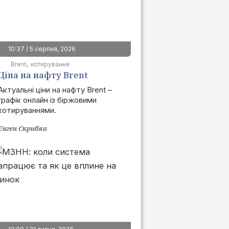
10:37 / 5 серпня, 2026
Brent
котирування
Ціна на нафту Brent
сьогодні | графік онлайн
Актуальні ціни на нафту Brent –
графік онлайн із біржовими
котируваннями.
Євген Скрибка