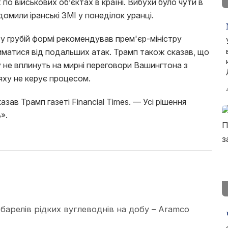
 по військових об’єктах в країні. Вибухи було чути в
відомили іранські ЗМІ у понеділок уранці.
грубій формі рекомендував прем'єр-міністру
иматися від подальших атак. Трамп також сказав, що
ну не вплинуть на мирні переговори Вашингтона з
ху не керує процесом.
азав Трамп газеті Financial Times. — Усі рішення
».
барелів рідких вуглеводнів на добу – Aramco