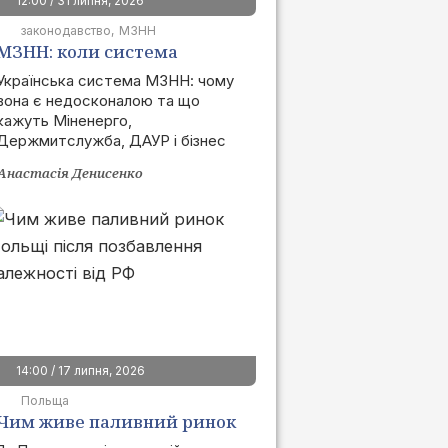
12:00 / 31 липня, 2026
законодавство
МЗНН
МЗНН: коли система
запрацює та як це вплине
Українська система МЗНН: чому
вона є недосконалою та що
на ринок
кажуть Міненерго,
Держмитслужба, ДАУР і бізнес
Анастасія Денисенко
14:00 / 17 липня, 2026
Польща
Чим живе паливний ринок