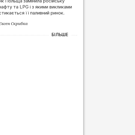
Польщі після позбавлення
Як Польща замінила російську
нафту та LPG і з якими викликами
залежності від РФ
стикається її паливний ринок.
Євген Скрибка
БІЛЬШЕ