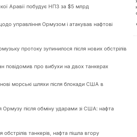
кої Аравії побудує НПЗ за $5 млрд
щодо управління Ормузом і атакував нафтові
музьку протоку зупинилося після нових обстрілів
ан повідомив про вибухи на двох танкерах
нові морські шляхи після блокади США в
я Ормузу після обміну ударами зі США: нафта
 обстрілів танкерів, нафта пішла вгору