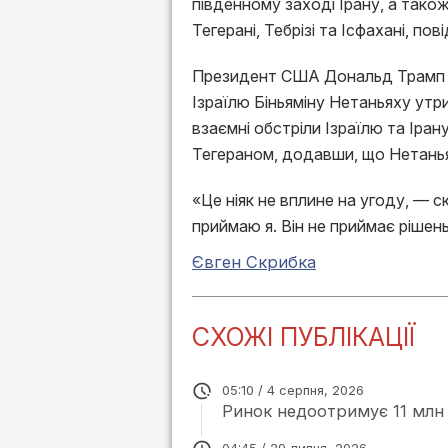
південному заході Ірану, а також
Тегерані, Тебрізі та Ісфахані, по
Президент США Дональд Трамп у 
Ізраїлю Біньяміну Нетаньяху утр
взаємні обстріли Ізраїлю та Іра
Тегераном, додавши, що Нетанья
«Це ніяк не вплине на угоду, — ск
приймаю я. Він не приймає рішень
Євген Скрибка
СХОЖІ ПУБЛІКАЦІЇ
05:10 / 4 серпня, 2026
Ринок недоотримує 11 млн 