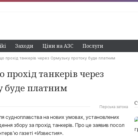
ki
Заходи
Ціни на АЗС
Послуги
 що прохід танкерів через Ормузьку протоку буде платним
о прохід танкерів через
у буде платним
С
Перська затока
ля судноплавства на нових умовах, установлених
ення збору за прохід танкерів. Про це заявив посол
нтерв'ю газеті «Известия».