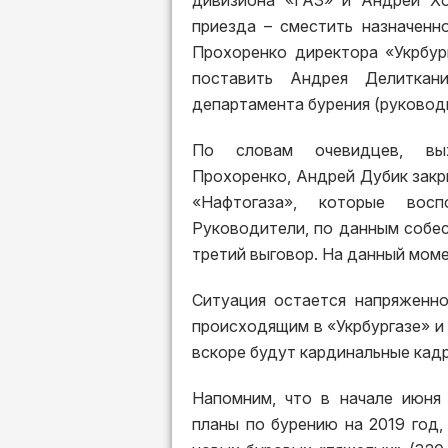
дивизиона «ГАЗ» и Андрей Хо
приезда – сместить назначенн
Прохоренко директора «Укрбур
поставить Андрея Делиткан
департамента бурения (руковод
По словам очевидцев, вы
Прохоренко, Андрей Дубик закры
«Нафтогаза», которые вос
Руководители, по данным собес
третий выговор. На данный моме
Ситуация остается напряженн
происходящим в «Укрбургазе» и
вскоре будут кардинальные кад
Напомним, что в начале июня 
планы по бурению на 2019 год,