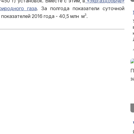
450 т) установок. Вместе с этим, в
«Укргаздобыче»
иродного газа
. За полгода показатели суточной
3
показателей 2016 года - 40,5 млн м
.