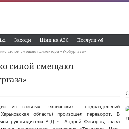
ki
Заходи
Ціни на АЗС
Послуги
нко силой смещают директора «Укрбургаза»
ко силой смещают
ргаза»
С
один из главных технических подразделений
 Харьковская область) произошел переворот. В
были руководители УГД - Андрей Фаворов, глава