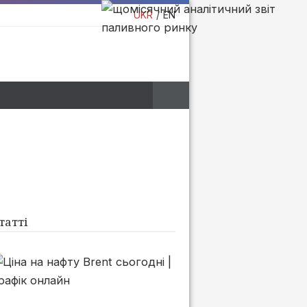
UKR
EN
татті