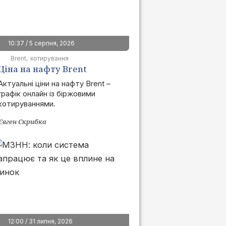
10:37 / 5 серпня, 2026
Brent
котирування
Ціна на нафту Brent
сьогодні | графік онлайн
Актуальні ціни на нафту Brent –
графік онлайн із біржовими
котируваннями.
Євген Скрибка
12:00 / 31 липня, 2026