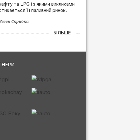
нафту та LPG і з якими викликами
залежності від РФ
стикається її паливний ринок.
Євген Скрибка
БІЛЬШЕ
ТНЕРИ