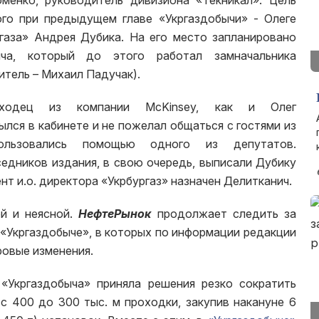
менко, руководитель дивизиона «Текникал». Цель
ого при предыдущем главе «Укргаздобычи» - Олеге
газа» Андрея Дубика. На его место запланировано
ича, который до этого работал замначальника
итель – Михаил Падучак).
ходец из компании McKinsey, как и Олег
лся в кабинете и не пожелал общаться с гостями из
пользовались помощью одного из депутатов.
едников издания, в свою очередь, выписали Дубику
нт и.о. директора «Укрбургаз» назначен Делитканич.
ой и неясной.
НефтеРынок
продолжает следить за
 «Укргаздобыче», в которых по информации редакции
ровые изменения.
«Укргаздобыча» приняла решения резко сократить
 с 400 до 300 тыс. м проходки, закупив накануне 6