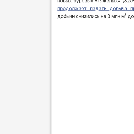
новых буровых «тяжелых» (320-
продолжает падать добыча пр
3
добычи снизились на 3 млн м
до 