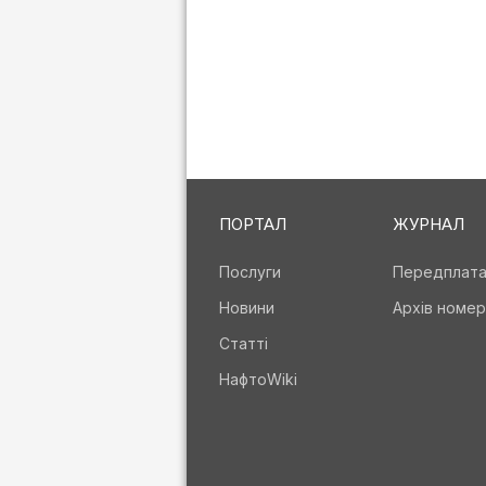
ПОРТАЛ
ЖУРНАЛ
Послуги
Передплат
Новини
Архів номер
Статті
НафтоWiki