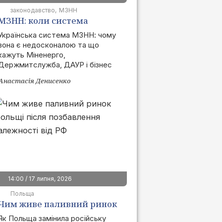
законодавство
МЗНН
МЗНН: коли система
запрацює та як це вплине
Українська система МЗНН: чому
вона є недосконалою та що
на ринок
кажуть Міненерго,
Держмитслужба, ДАУР і бізнес
Анастасія Денисенко
14:00 / 17 липня, 2026
Польща
Чим живе паливний ринок
Польщі після позбавлення
Як Польща замінила російську