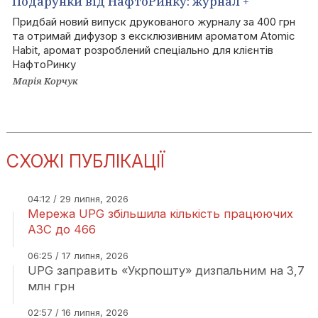
Подарунки від НафтоРинку: журнал +
дифузор за 400 грн
Придбай новий випуск друкованого журналу за 400 грн
та отримай дифузор з ексклюзивним ароматом Atomic
Habit, аромат розроблений спеціально для клієнтів
НафтоРинку
Марія Корчук
СХОЖІ ПУБЛІКАЦІЇ
04:12 / 29 липня, 2026
Мережа UPG збільшила кількість працюючих
АЗС до 466
06:25 / 17 липня, 2026
UPG заправить «Укрпошту» дизпальним на 3,7
млн грн
02:57 / 16 липня, 2026