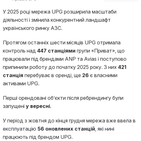
У 2025 році мережа UPG розширила масштаби
діяльності і змінила конкурентний ландшафт
українського ринку АЗС.
Протягом останніх шести місяців UPG отримала
контроль над
447
станціями
групи «Приват», що
працювали під брендами ANP та Avias і поступово
припинили роботу до початку 2025 року. З них
421
станція
перебуває в оренді, ще
26
є власними
активами UPG.
Перші орендовані об’єкти після ребрендингу були
запущені
у вересні
.
У період з жовтня до кінця грудня мережа вже ввела в
експлуатацію
56 оновлених станцій
, які нині
працюють під брендом UPG.