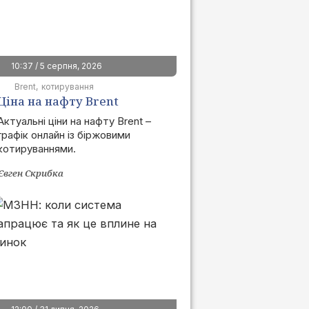
10:37 / 5 серпня, 2026
Brent
котирування
Ціна на нафту Brent
сьогодні | графік онлайн
Актуальні ціни на нафту Brent –
графік онлайн із біржовими
котируваннями.
Євген Скрибка