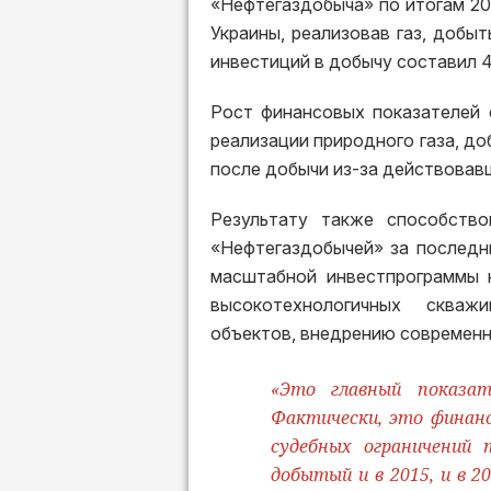
«Нефтегаздобыча» по итогам 201
Украины, реализовав газ, добыт
инвестиций в добычу составил 4
Рост финансовых показателей 
реализации природного газа, доб
после добычи из-за действовав
Результату также способство
«Нефтегаздобычей» за последн
масштабной инвестпрограммы 
высокотехнологичных скваж
объектов, внедрению современн
«Это главный показат
Фактически, это финанс
судебных ограничений 
добытый и в 2015, и в 