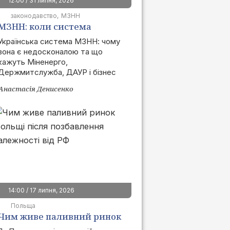
12:00 / 31 липня, 2026
законодавство
МЗНН
МЗНН: коли система
запрацює та як це вплине
Українська система МЗНН: чому
вона є недосконалою та що
на ринок
кажуть Міненерго,
Держмитслужба, ДАУР і бізнес
Анастасія Денисенко
14:00 / 17 липня, 2026
Польща
Чим живе паливний ринок