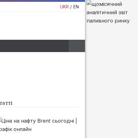
UKR
EN
татті