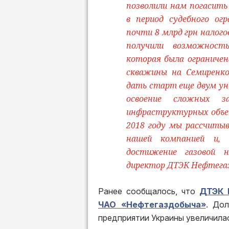
позволили нам погасить
в период судебного ог
почти 8 млрд грн налого
получили возможност
которая была ограничен
скважины на Семиренко
дать старт еще двум ун
освоение сложных за
инфраструктурных объе
2018 году мы рассчитыв
нашей компанией и, 
достижение газовой н
директор ДТЭК Нефтегаз
Ранее сообщалось, что
ДТЭК 
ЧАО «Нефтегаздобыча»
. До
предприятии Украины увеличила