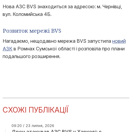
Нова АЗС BVS знаходиться за адресою: м. Чернівці,
вул. Коломийська 4Б.
Розвиток мережі BVS
Нагадаємо, нещодавно мережа BVS запустила
новий
АЗК
в Ромнах Сумської області і розповіла про плани
подальшого розширення.
СХОЖІ ПУБЛІКАЦІЇ
09:20 / 23 липня, 2026
Дрон атакував АЗС BVS у Харкові: є