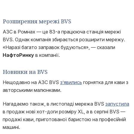
Розширення мережі BVS
АЗС в Ромнах — це 83-а працююча станція мережі
BVS. Однак компанія збирається розширити мережу.
«Наразі багато заправок будуються», — сказали
НафтоРинку
в компанії.
Новинки на BVS
Нещодавно на АЗС BVS
з’явились
горнятка для кави з
авторськими малюнками.
Нагадаємо також, в листопаді мережа BVS
запустила
в продаж нові хот-доги розміру XL, а в серпні BVS —
продажі кави, приготованої баристою на професійній
машині.