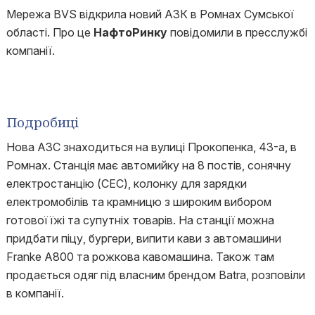
Мережа BVS відкрила новий АЗК в Ромнах Сумської
області. Про це
НафтоРинку
повідомили в пресслужбі
компанії.
Подробиці
Нова АЗС знаходиться на вулиці Прокопенка, 43-а, в
Ромнах. Станція має автомийку на 8 постів, сонячну
електростанцію (СЕС), колонку для зарядки
електромобілів та крамницю з широким вибором
готовоїїжі та супутніх товарів. На станції можна
придбати піцу, бургери, випити кави з автомашини
Franke A800 та рожкова кавомашина. Також там
продається одяг під власним брендом Batra, розповіли
в компанії.