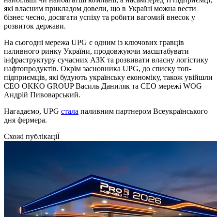
які власним прикладом довели, що в Україні можна вести
бізнес чесно, досягати успіху та робити вагомий внесок у
розвиток держави.
На сьогодні мережа UPG є одним із ключових гравців
паливного ринку України, продовжуючи масштабувати
інфраструктуру сучасних АЗК та розвивати власну логістику
нафтопродуктів. Окрім засновника UPG, до списку топ-
підприємців, які будують українську економіку, також увійшли
СЕО OKKO GROUP Василь Даниляк та СЕО мережі WOG
Андрій Пивоварський.
Нагадаємо, UPG
стала
паливним партнером Всеукраїнського
дня фермера.
Схожі публікаціЇ