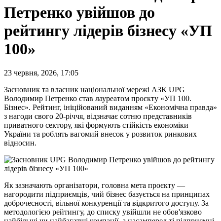
Петренко увійшов до
рейтингу лідерів бізнесу «УП
100»
23 червня, 2026, 17:05
Засновник та власник національної мережі АЗК UPG
Володимир Петренко став лауреатом проєкту «УП 100.
Бізнес». Рейтинг, ініційований виданням «Економічна правда»
з нагоди свого 20-річчя, відзначає сотню представників
приватного сектору, які формують стійкість економіки
України та роблять вагомий внесок у розвиток ринкових
відносин.
Як зазначають організатори, головна мета проєкту —
нагородити підприємців, чий бізнес базується на принципах
доброчесності, вільної конкуренції та відкритого доступу. За
методологією рейтингу, до списку увійшли не обов'язково
найбільші чи найбагатші компанії, а насамперед ті підприємці,