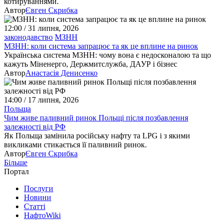
котируваннями.
Автор
Євген Скрибка
12:00 / 31 липня, 2026
законодавство
МЗНН
МЗНН: коли система запрацює та як це вплине на ринок
Українська система МЗНН: чому вона є недосконалою та що
кажуть Міненерго, Держмитслужба, ДАУР і бізнес
Автор
Анастасія Денисенко
14:00 / 17 липня, 2026
Польща
Чим живе паливний ринок Польщі після позбавлення
залежності від РФ
Як Польща замінила російську нафту та LPG і з якими
викликами стикається її паливний ринок.
Автор
Євген Скрибка
Більше
Портал
Послуги
Новини
Статті
НафтоWiki