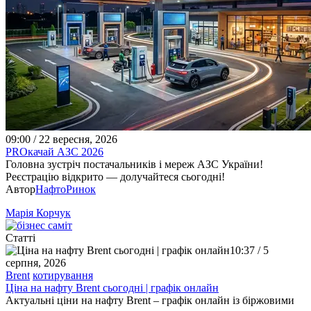
09:00 / 22 вересня, 2026
PROкачай АЗС 2026
Головна зустріч постачальників і мереж АЗС України!
Реєстрацію відкрито — долучайтеся сьогодні!
Автор
НафтоРинок
Марія Корчук
Статті
10:37 / 5
серпня, 2026
Brent
котирування
Ціна на нафту Brent сьогодні | графік онлайн
Актуальні ціни на нафту Brent – графік онлайн із біржовими