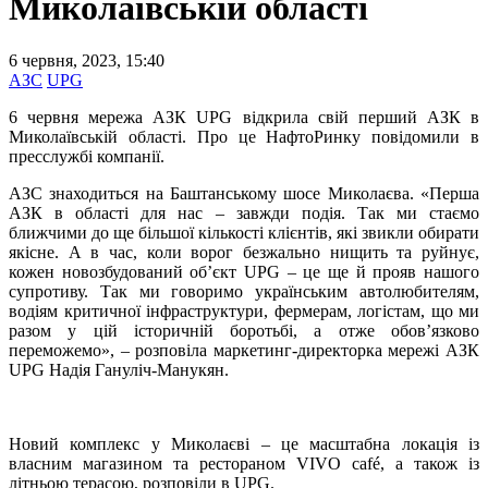
Миколаївській області
6 червня, 2023, 15:40
АЗС
UPG
6 червня мережа АЗК UPG відкрила свій перший АЗК в
Миколаївській області. Про це НафтоРинку повідомили в
пресслужбі компанії.
АЗС знаходиться на Баштанському шосе Миколаєва. «Перша
АЗК в області для нас – завжди подія. Так ми стаємо
ближчими до ще більшої кількості клієнтів, які звикли обирати
якісне. А в час, коли ворог безжально нищить та руйнує,
кожен новозбудований об’єкт UPG – це ще й прояв нашого
супротиву. Так ми говоримо українським автолюбителям,
водіям критичної інфраструктури, фермерам, логістам, що ми
разом у цій історичній боротьбі, а отже обов’язково
переможемо», – розповіла маркетинг-директорка мережі АЗК
UPG Надія Гануліч-Манукян.
Новий комплекс у Миколаєві – це масштабна локація із
власним магазином та рестораном VIVO café, а також із
літньою терасою, розповіли в UPG.