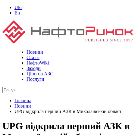
Ukr
En
Новини
Статті
НафтоWiki
Заходи
Ціни на АЗС
Послуги
Головна
Новини
UPG відкрила перший АЗК в Миколаївській області
UPG відкрила перший АЗК в