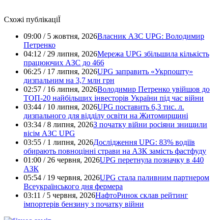
Схожі публікаціЇ
09:00 / 5 жовтня, 2026
Власник АЗС UPG: Володимир
Петренко
04:12 / 29 липня, 2026
Мережа UPG збільшила кількість
працюючих АЗС до 466
06:25 / 17 липня, 2026
UPG заправить «Укрпошту»
дизпальним на 3,7 млн грн
02:57 / 16 липня, 2026
Володимир Петренко увійшов до
ТОП-20 найбільших інвесторів України під час війни
03:44 / 10 липня, 2026
UPG поставить 6,3 тис. л.
дизпального для відділу освіти на Житомирщині
03:34 / 8 липня, 2026
З початку війни росіяни знищили
вісім АЗС UPG
03:55 / 1 липня, 2026
Дослідження UPG: 83% водіїв
обирають повноцінні страви на АЗК замість фастфуду
01:00 / 26 червня, 2026
UPG перетнула позначку в 440
АЗК
05:54 / 19 червня, 2026
UPG стала паливним партнером
Всеукраїнського дня фермера
03:11 / 5 червня, 2026
НафтоРинок склав рейтинг
імпортерів бензину з початку війни