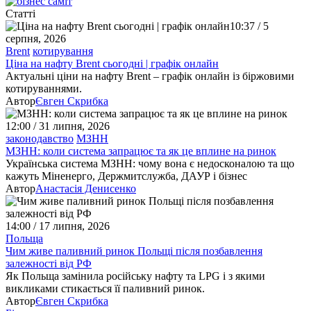
Статті
10:37 / 5
серпня, 2026
Brent
котирування
Ціна на нафту Brent сьогодні | графік онлайн
Актуальні ціни на нафту Brent – графік онлайн із біржовими
котируваннями.
Автор
Євген Скрибка
12:00 / 31 липня, 2026
законодавство
МЗНН
МЗНН: коли система запрацює та як це вплине на ринок
Українська система МЗНН: чому вона є недосконалою та що
кажуть Міненерго, Держмитслужба, ДАУР і бізнес
Автор
Анастасія Денисенко
14:00 / 17 липня, 2026
Польща
Чим живе паливний ринок Польщі після позбавлення
залежності від РФ
Як Польща замінила російську нафту та LPG і з якими
викликами стикається її паливний ринок.
Автор
Євген Скрибка