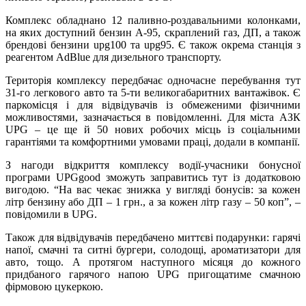
Комплекс обладнано 12 паливно-роздавальними колонками,
на яких доступний бензин А-95, скраплений газ, ДП, а також
брендові бензини upg100 та upg95. Є також окрема станція з
реагентом AdBlue для дизельного транспорту.
Територія комплексу передбачає одночасне перебування тут
31-го легкового авто та 5-ти великогабаритних вантажівок. Є
паркомісця і для відвідувачів із обмеженими фізичними
можливостями, зазначається в повідомленні. Для міста АЗК
UPG – це ще й 50 нових робочих місць із соціальними
гарантіями та комфортними умовами праці, додали в компанії.
З нагоди відкриття комплексу водії-учасники бонусної
програми UPGgood зможуть заправитись тут із додатковою
вигодою. “На вас чекає знижка у вигляді бонусів: за кожен
літр бензину або ДП – 1 грн., а за кожен літр газу – 50 коп”, –
повідомили в UPG.
Також для відвідувачів передбачено миттєві подарунки: гарячі
напої, смачні та ситні бургери, солодощі, ароматизатори для
авто, тощо. А протягом наступного місяця до кожного
придбаного гарячого напою UPG пригощатиме смачною
фірмовою цукеркою.