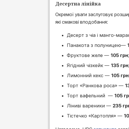
Десертна лінійка
Окремої уваги заслуговує розшир
які смакові вподобання:
Десерт з чіа і манго-мар
Панакота з полуницею—
Фруктове желе —
105 грн
Ягідний чізкейк —
135 грн
Лимонний кекс —
105 грн
Торт «Ранкова роса» —
1
Торт вафельний —
105 г
Ліниві вареники —
235 гр
Тістечко «Картопля» —
10