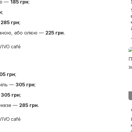
ею —
185 грн
;
н
;
—
285 грн
;
таною, або олією —
225 грн
.
05 грн
;
риль —
305 грн
;
—
305 грн
;
екезе —
285 грн
.