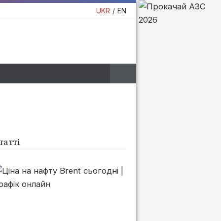
UKR
EN
татті