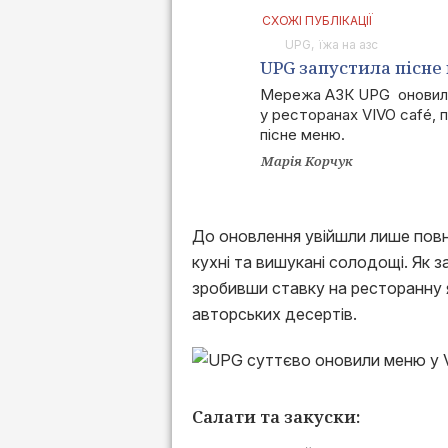
СХОЖІ ПУБЛІКАЦІЇ
UPG
їжа на азс
UPG запустила пісне
Мережа АЗК UPG оновил
у ресторанах VIVO café,
пісне меню.
Марія Корчук
До оновлення увійшли лише повн
кухні та вишукані солодощі. Як 
зробивши ставку на ресторанну як
авторських десертів.
Салати та закуски: