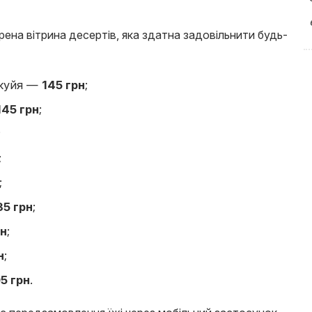
ена вітрина десертів, яка здатна задовільнити будь-
акуйя —
145 грн
;
145 грн
;
;
;
;
35 грн
;
рн
;
н
;
5 грн
.