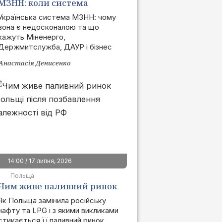
МЗНН: коли система
запрацює та як це вплине
Українська система МЗНН: чому
вона є недосконалою та що
на ринок
кажуть Міненерго,
Держмитслужба, ДАУР і бізнес
Анастасія Денисенко
14:00 / 17 липня, 2026
Польща
Чим живе паливний ринок
Польщі після позбавлення
Як Польща замінила російську
нафту та LPG і з якими викликами
залежності від РФ
стикається її паливний ринок.