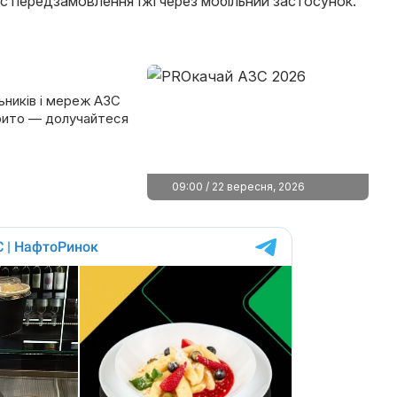
с передзамовлення їжі через мобільний застосунок.
ьників і мереж АЗС
крито — долучайтеся
09:00 / 22 вересня, 2026