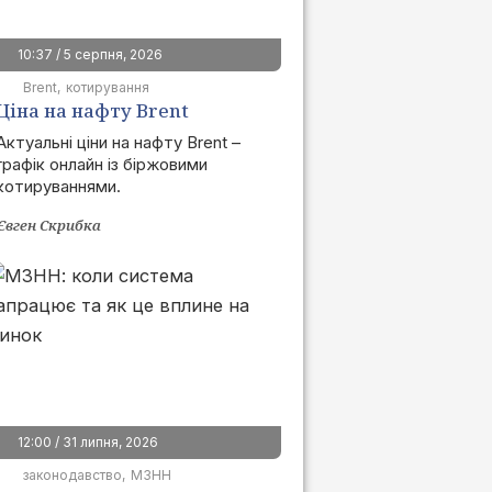
10:37 / 5 серпня, 2026
Brent
котирування
Ціна на нафту Brent
сьогодні | графік онлайн
Актуальні ціни на нафту Brent –
графік онлайн із біржовими
котируваннями.
Євген Скрибка
12:00 / 31 липня, 2026
законодавство
МЗНН