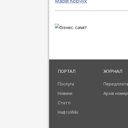
Марія Корчук
ПОРТАЛ
ЖУРНАЛ
Послуги
Передплат
Новини
Архів номер
Статті
НафтоWiki