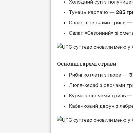
Холодний суп з полуниц
Тунець карпачо —
285 гр
Салат з овочами гриль 
Салат «Сезонний» зі сме
Основні гарячі страви:
Рибні котлети з пюре —
3
Люля-кебаб з овочами г
Курча з овочами гриль 
Кабачковий дерун з лабр