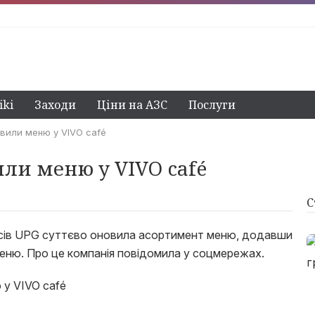
ki
Заходи
Ціни на АЗС
Послуги
вили меню у VIVO café
или меню у VIVO café
С
сів UPG суттєво оновила асортимент меню, додавши
еню. Про це компанія повідомила у соцмережах.