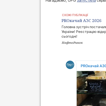
Нагадаємо, UPG
запустила
серві
СХОЖІ ПУБЛІКАЦІЇ
PROкачай АЗС 2026
Головна зустріч постачал
України! Реєстрацію від
сьогодні!
НафтоРинок