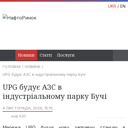
UKR
EN
Новини
Статті
Послуги
ГОЛОВНА
НОВИНИ
UPG будує АЗС в індустріальному парку Бучі
UPG будує АЗС в
індустріальному парку Бучі
4 ЛИСТОПАДА, 2024, 15:15
нові АЗС
Мережа UPG будує нову заправну станцію в