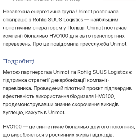
Незалежна енергетична група Unimot розпочала
співпрацю з Rohlig SUUS Logistics — найбільшим
логістичним оператором у Польщі. Unimot постачає
компанії біопаливо HVO100 для автотранспортних
перевезень. Про це повідомила пресслужба Unimot.
Подробиці
Метою партнерства Unimot та Rohlig SUUS Logistics є
підтримка стратегії декарбонізації компанії-
перевізника. Проведений пілотний проєкт підтвердив
ефективність використання біодизеля HVO100,
продемонструвавши значне скорочення викидів
вуглецю, кажуть в Unimot.
HVO100 — це синтетичне біопаливо другого покоління,
що виробляється з рослинних жирів і відходів.