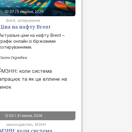
10:37 / 5 серпня, 2026
Brent
котирування
Ціна на нафту Brent
сьогодні | графік онлайн
Актуальні ціни на нафту Brent –
графік онлайн із біржовими
котируваннями.
Євген Скрибка
12:00 / 31 липня, 2026
законодавство
МЗНН
МЗНН: коли система