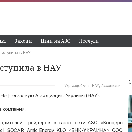
ki
Заходи
Ціни на АЗС
Послуги
 вступила в НАУ
ступила в НАУ
С
Укргаздобыча
НАУ
Ассоциация
 Нефтегазовую Ассоциацию Украины (НАУ).
 компании.
одителей, трейдеров, а также сети АЗС: «Концерн
ell, SOCAR, Amic Energy, KLO, «БНК-УКРАИНА», ООО