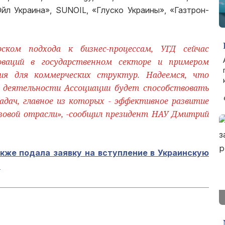
йл Украина», SUNOIL, «Глуско Украины», «Газтрон-
рском подхода к бизнес-процессам, УГД сейчас
оваций в государственном секторе и примером
ния для коммерческих структур. Надеемся, что
в деятельности Ассоциации будет способствовать
дач, главное из которых - эффективное развитие
зовой отрасли», -сообщил президент НАУ Дмитрий
кже подала заявку на вступление в Украинскую
а