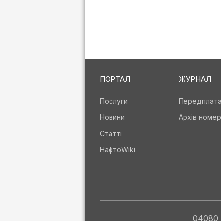
ПОРТАЛ
ЖУРНАЛ
Послуги
Передплат
Новини
Архів номер
Статті
НафтоWiki
04080, 