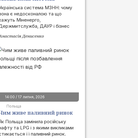
запрацює та як це вплине
Українська система МЗНН: чому
вона є недосконалою та що
на ринок
кажуть Міненерго,
Держмитслужба, ДАУР і бізнес
Анастасія Денисенко
14:00 / 17 липня, 2026
Польща
Чим живе паливний ринок
Польщі після позбавлення
Як Польща замінила російську
нафту та LPG і з якими викликами
залежності від РФ
стикається її паливний ринок.