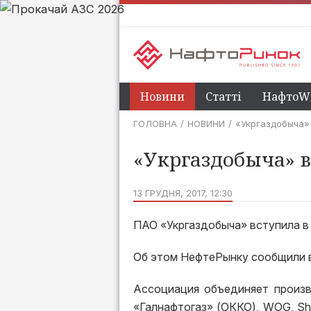
Новини
Статті
НафтоWi
ГОЛОВНА
НОВИНИ
«Укргаздобыча»
«Укргаздобыча» в
13 ГРУДНЯ, 2017, 12:30
ПАО «Укргаздобыча» вступила в
Об этом НефтеРынку сообщили в
Ассоциация объединяет произв
«Галнафтогаз» (ОККО), WOG, Sh