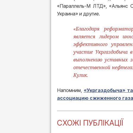
«Параллель-М ЛТД», «Альянс О
Украина» и другие.
«Благодаря реформато
является лидером инн
эффективного управле
участие Укргаздобыча 
выполнению уставных за
отечественной нефтега
Кулик.
Напомним,
«Укргаздобыча» та
ассоциацию сжиженного газ
СХОЖІ ПУБЛІКАЦІЇ