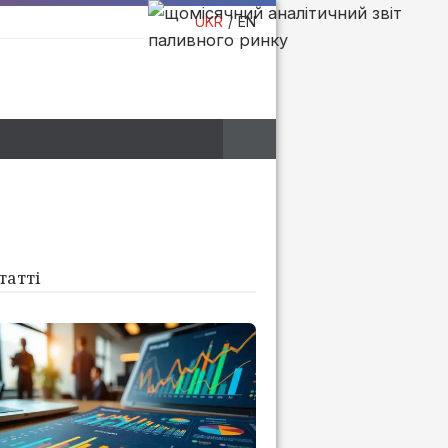
UKR
EN
татті