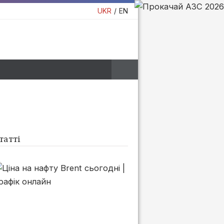
UKR
EN
татті