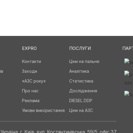
EXPRO
ПОСЛУГИ
ПАР
а
Контакти
Ціни на пальне
ів
Заходи
Аналітика
«АЗС року»
Статистика
Про нас
Дослідження
Реклама
DIESEL DDP
Умови використання
Ціни на АЗС
Україна, г. Київ, вул. Костянтинівська, 59/5, офіс 37