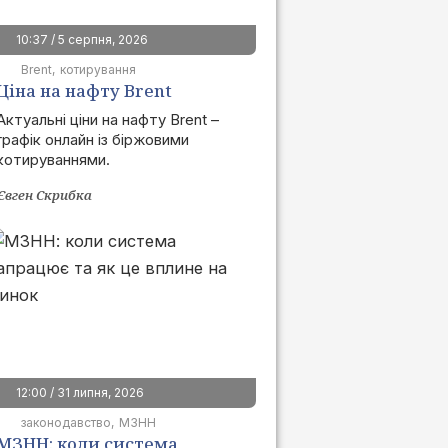
10:37 / 5 серпня, 2026
Brent
котирування
Ціна на нафту Brent
сьогодні | графік онлайн
Актуальні ціни на нафту Brent –
графік онлайн із біржовими
котируваннями.
Євген Скрибка
12:00 / 31 липня, 2026
законодавство
МЗНН
МЗНН: коли система