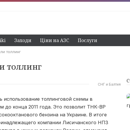
ki
Заходи
Ціни на АЗС
Послуги
ли толлинг
и толлинг
С
СНГ и Балтия
ь использование толлинговой схемы в
 до конца 2011 года. Это позволит ТНК-ВР
окооктанового бензина на Украине. В итоге
принадлежащего компании Лисичанского НПЗ