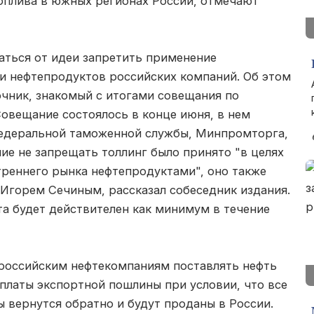
оплива в южных регионах России, отмечают
аться от идеи запретить применение
 и нефтепродуктов российских компаний. Об этом
очник, знакомый с итогами совещания по
овещание состоялось в конце июня, в нем
Федеральной таможенной службы, Минпромторга,
е не запрещать толлинг было принято "в целях
треннего рынка нефтепродуктами", оно также
Игорем Сечиным, рассказал собеседник издания.
ета будет действителен как минимум в течение
 российским нефтекомпаниям поставлять нефть
платы экспортной пошлины при условии, что все
 вернутся обратно и будут проданы в России.