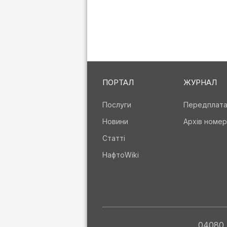
ПОРТАЛ
ЖУРНАЛ
Послуги
Передплат
Новини
Архів номер
Статті
НафтоWiki
04080, 