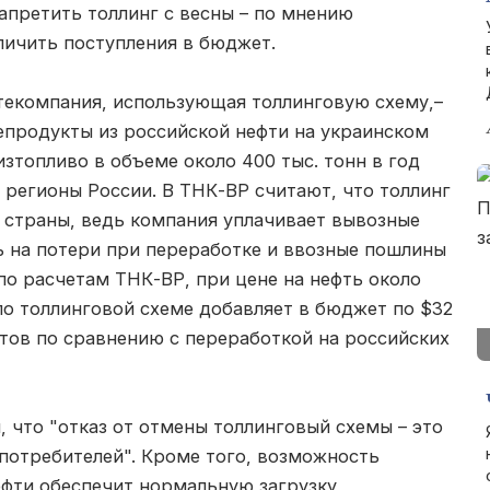
претить толлинг с весны – по мнению
личить поступления в бюджет.
текомпания, использующая толлинговую схему,–
епродукты из российской нефти на украинском
зтопливо в объеме около 400 тыс. тонн в год
 регионы России. В ТНК-ВР считают, что толлинг
 страны, ведь компания уплачивает вывозные
 на потери при переработке и ввозные пошлины
по расчетам ТНК-ВР, при цене на нефть около
по толлинговой схеме добавляет в бюджет по $32
тов по сравнению с переработкой на российских
 что "отказ от отмены толлинговый схемы – это
потребителей". Кроме того, возможность
фти обеспечит нормальную загрузку