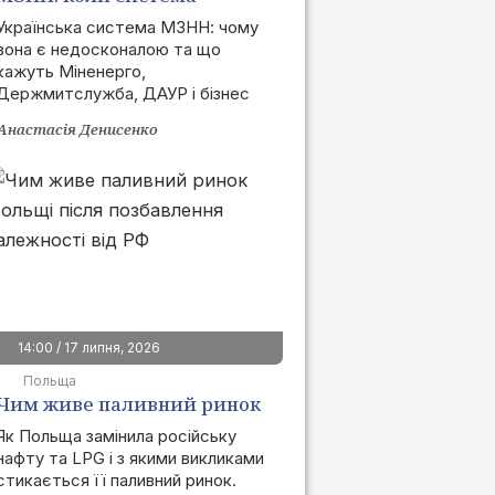
запрацює та як це вплине
Українська система МЗНН: чому
вона є недосконалою та що
на ринок
кажуть Міненерго,
Держмитслужба, ДАУР і бізнес
Анастасія Денисенко
14:00 / 17 липня, 2026
Польща
Чим живе паливний ринок
Польщі після позбавлення
Як Польща замінила російську
нафту та LPG і з якими викликами
залежності від РФ
стикається її паливний ринок.