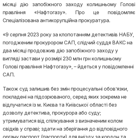
місяці дію запобіжного заходу колишньому Голові
правління «Нафтогазу». Про це повідомляє
Спеціалізована антикорупційна прокуратура.
«9 серпня 2023 року за клопотанням детективів НАБУ,
погодженим прокурором САП, слідчий суддя ВАКС на
два місяці продовжив дію запобіжного заходу у
вигляді застави у розмірі 230 млн грн колишньому
Голові правління Нафтогазу», – йдеться у повідомленні
САП.
Також суд залишив без змін процесуальні обов’язки,
покладені на підозрюваного, серед яких зокрема не
відлучатися із м. Києва та Київської області без
дозволу детектива, прокурора або суду;
утримуватися від спілкування з визначеним колом
свідків у справі; здати на зберігання до відповідного
органу паспорт (паспорти) для виїзду за кордон та