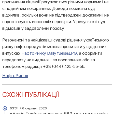
припинення ліцензії регулюються різними нормами і не
є подвійним покаранням. Доводи позивача суд
відхилив, оскільки вони не підтверджені доказами і не
спростовують висновків перевірки. У результаті суд
відмовив у задоволенні позову
Резонансні та найцікавіші судові рішення українського
ринку нафтопродуктів можна прочитати у щоденних
випусках
НафтоРинку Daily fuels&LPG,
а оформити
передплату на видання – за посиланням або за
телефоном редакції +38 (044) 425-55-56.
НафтоРинок
СХОЖІ ПУБЛІКАЦІЇ
03:34 / 6 серпня, 2026
«Новіс Трейд» сплатить 680 тис. грн штрафу