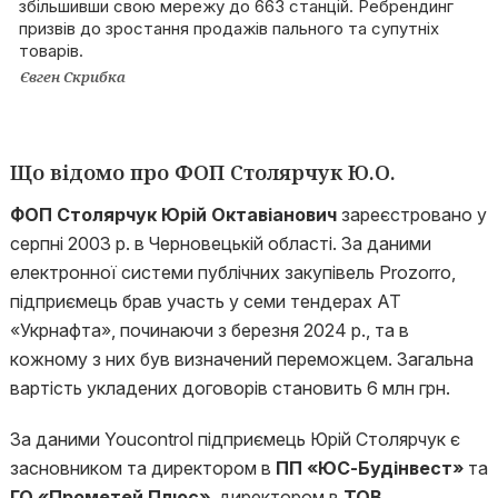
збільшивши свою мережу до 663 станцій. Ребрендинг
призвів до зростання продажів пального та супутніх
товарів.
Євген Скрибка
Що відомо про ФОП Столярчук Ю.О.
ФОП Столярчук Юрій Октавіанович
зареєстровано у
серпні 2003 р. в Черновецькій області. За даними
електронної системи публічних закупівель Prozorro,
підприємець брав участь у семи тендерах АТ
«Укрнафта», починаючи з березня 2024 р., та в
кожному з них був визначений переможцем. Загальна
вартість укладених договорів становить 6 млн грн.
За даними Youcontrol підприємець Юрій Столярчук є
засновником та директором в
ПП «ЮС-Будінвест»
та
ГО «Прометей Плюс»
, директором в
ТОВ