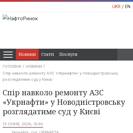
UKR
EN
Новини
Статті
Послуги
ГОЛОВНА
НОВИНИ
Спір навколо ремонту АЗС «Укрнафти» у Новодністровську
розглядатиме суд у Києві
Спір навколо ремонту АЗС
«Укрнафти» у Новодністровську
розглядатиме суд у Києві
13 СІЧНЯ, 2026, 10:40
Укрнафта
суд
UKRNAFTA