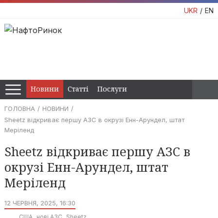
UKR
EN
Новини
Статті
Послуги
ГОЛОВНА
НОВИНИ
Sheetz відкриває першу АЗС в окрузі Енн-Арундел, штат
Меріленд
Sheetz відкриває першу АЗС в
окрузі Енн-Арундел, штат
Меріленд
12 ЧЕРВНЯ, 2025, 16:30
США
нові АЗС
Sheetz