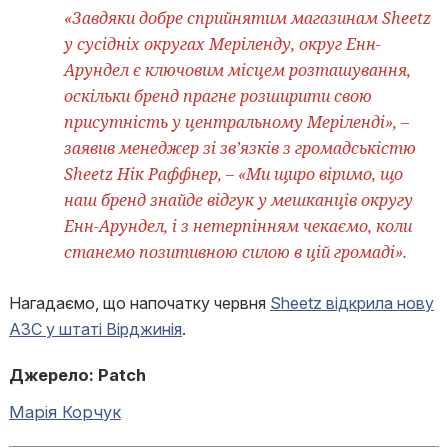
«Завдяки добре сприйнятим магазинам Sheetz
у сусідніх округах Меріленду, округ Енн-
Арундел є ключовим місцем розташування,
оскільки бренд прагне розширити свою
присутність у центральному Меріленді», –
заявив менеджер зі зв’язків з громадськістю
Sheetz Нік Раффнер, – «Ми щиро віримо, що
наш бренд знайде відгук у мешканців округу
Енн-Арундел, і з нетерпінням чекаємо, коли
станемо позитивною силою в цій громаді».
Нагадаємо, що напочатку червня
Sheetz відкрила нову
АЗС у штаті Вірджинія
.
Джерело: Patch
Марія Корчук